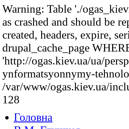
Warning: Table './ogas_kie
as crashed and should be r
created, headers, expire, s
drupal_cache_page WHERE
'http://ogas.kiev.ua/ua/per
ynformatsyonnymy-tehnolo
/var/www/ogas.kiev.ua/incl
128
Головна