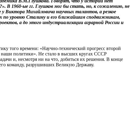
кадемика В.М.Глушкова. Говорят, что у истории нет
. В 1960-ые гг. Глушков мог бы стать, но, к сожалению, не
е у Виктора Михайловича научных талантов, а резкое
вных по уровню Сталину и его ближайшим сподвижникам,
проектов, а до этого индустриализации аграрной России и
тику того времени: «Научно-технический прогресс второй
 наши политики». Не стало в высших кругах СССР
ачи и, несмотря ни на что, добиться их решения. В конце
и его команду, разрушивших Великую Державу.