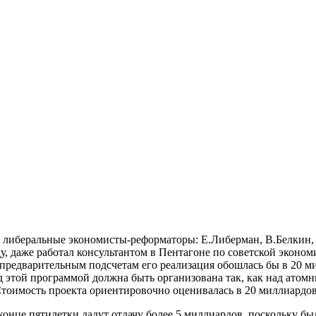
ь либеральные экономисты-реформаторы: Е.Либерман, В.Белкин, 
 даже работал консультантом в Пентагоне по советской эконом
 предварительным подсчетам его реализация обошлась бы в 20 
над этой программой должна быть организована так, как над атом
тоимость проекта ориентировочно оценивалась в 20 миллиардов 
онце пятилетки дадут отдачу более 5 миллиардов, поскольку бы