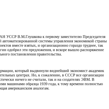
а АН УССР В.М.Глушкова к первому заместителю Председателя
й автоматизированной системы управления экономикой страны
оектов вместе взятых, и организационно гораздо труднее, так
ыгин одобрил эти предложения, и вскоре вышло распоряжение
ьного постановления правительства.
ормации, который выдвинули виднейший экономист академик
тельных центрах. Но, к сожалению, в СССР все организации
ически ничего не считали, так и на создателях ЭВМ. В
кими машинами образца 1939 года, к тому времени полностью
ющая американским аналогам.