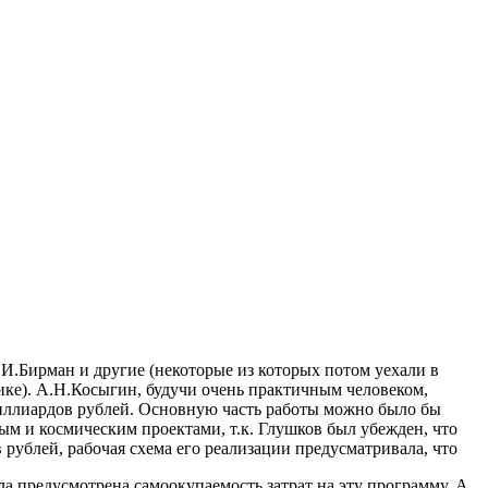
И.Бирман и другие (некоторые из которых потом уехали в
ике). А.Н.Косыгин, будучи очень практичным человеком,
миллиардов рублей. Основную часть работы можно было бы
ным и космическим проектами, т.к. Глушков был убежден, что
рублей, рабочая схема его реализации предусматривала, что
ла предусмотрена самоокупаемость затрат на эту программу. А