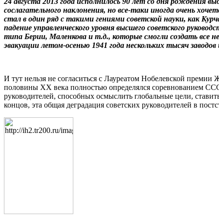
24 августа 2013 года исполнилось 90 лет со дня рождения в
сослагательного наклонения, но все-таки иногда очень хоче
стал в один ряд с такими гениями советской науки, как Ку
падение управленческого уровня высшего советского руково
типа Берии, Маленкова и т.д., которые смогли создать все 
эвакуации летом-осенью 1941 года нескольких тысяч заводов
И тут нельзя не согласиться с Лауреатом Нобелевской премии
половины ХХ века полностью определялся соревнованием СССР
руководителей, способных осмыслить глобальные цели, ставить
концов, эта общая деградация советских руководителей в пост