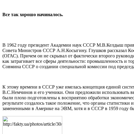
Все так хорошо начиналось.
В 1962 году президент Академии наук СССР М.В.Келдыш приве
Совета Министров СССР А.Н.Косыгину. Глушков рассказал Ко
(ОГАС). Причем он не скрывал от фактически второго руководит
как затрагивает все сферы деятельности: промышленность и т
Совмина СССР о создании специальной комиссии под председа
К этому времени в СССР уже имелась концепция единой сист
В.С.Немчинов и его ученики. Они предложили использовать в
были плохо подготовлены к восприятию обработки экономическ
результате создалось такое положение, что органы статистик
замененными в Америке на ЭВМ, хотя и в СССР в 1959 году б