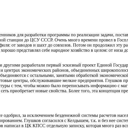
енников для разработки программы по реализации задачи, пост
ной станции до ЦСУ СССР. Очень много времени провел в Госпла
иля: от заводов и шахт до совхозов. Потом он продолжил эту ра
 хорошо представлял себе народное хозяйство в целом: от низа 
и другими разработали первый эскизный проект Единой Госуда
и центрах экономических районов, объединенных широкополосн
объединяются с остальными, занятыми обработкой экономической
устовые центры, обслуживавшие мелкие предприятия. Глушков пр
уры с тем, чтобы можно было переписывать информацию с магн
 сеть приобретает новые свойства. Более того, эта концепция 
 одобрил, за исключением безденежной системы расчетов населе
ированием. Глушков согласился с Келдышем, т.к. и без нее сист
 написал в ЦК КПСС отдельную записку, которая много раз всп