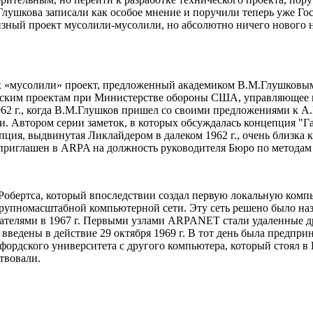
Глушкова записали как особое мнение и поручили теперь уже Гос
кизный проект мусолили-мусолили, но абсолютно ничего нового не
х «мусолили» проект, предложенный академиком В.М.Глушковым,
льским проектам при Министерстве обороны США, управляющее 
962 г., когда В.М.Глушков пришел со своими предложениями к 
 Автором серии заметок, в которых обсуждалась концепция "Гал
пция, выдвинутая Ликлайдером в далеком 1962 г., очень близка
приглашен в ARPA на должность руководителя Бюро по методам
обертса, который впоследствии создал первую локальную компь
крупномасштабной компьютерной сети. Эту сеть решено было на
ателями в 1967 г. Первыми узлами ARPANET стали удаленные др
едены в действие 29 октября 1969 г. В тот день была предприня
фордского университета с другого компьютера, который стоял 
твовали.