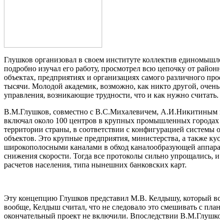
Глушков организовал в своем институте коллектив единомышл
подробно изучал его работу, просмотрел всю цепочку от район
объектах, предприятиях и организациях самого различного проф
тысячи. Молодой академик, возможно, как никто другой, очень
управления, возникающие трудности, что и как нужно считать.
В.М.Глушков, совместно с В.С.Михалевичем, А.И.Никитиным 
включал около 100 центров в крупных промышленных городах 
территории страны, в соответствии с конфигурацией системы 
объектов. Это крупные предприятия, министерства, а также к
широкополосными каналами в обход каналообразующей аппарат
снижения скорости. Тогда все протоколы сильно упрощались, и
расчетов населения, типа нынешних банковских карт.
Эту концепцию Глушков представил М.В. Келдышу, который все
вообще, Келдыш считал, что не следовало это смешивать с план
окончательный проект не включили. Впоследствии В.М.Глушков