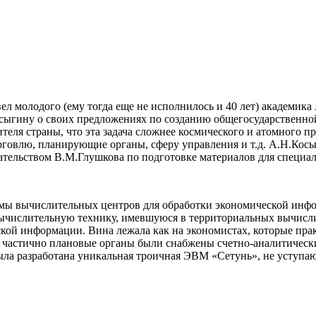
л молодого (ему тогда еще не исполнилось и 40 лет) академик
сыгину о своих предложениях по созданию общегосударственно
еля страны, что эта задача сложнее космического и атомного пр
орговлю, планирующие органы, сферу управления и т.д. А.Н.Кос
тельством В.М.Глушкова по подготовке материалов для специал
емы вычислительных центров для обработки экономической инф
ычислительную технику, имевшуюся в территориальных вычисли
ой информации. Вина лежала как на экономистах, которые практ
и и частично плановые органы были снабжены счетно-аналитичес
ыла разработана уникальная троичная ЭВМ «Сетунь», не уступа