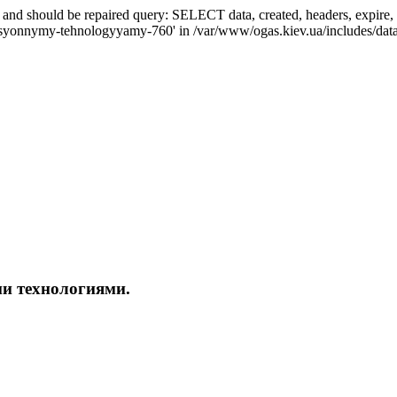
ed and should be repaired query: SELECT data, created, headers, exp
atsyonnymy-tehnologyyamy-760' in /var/www/ogas.kiev.ua/includes/data
и технологиями.