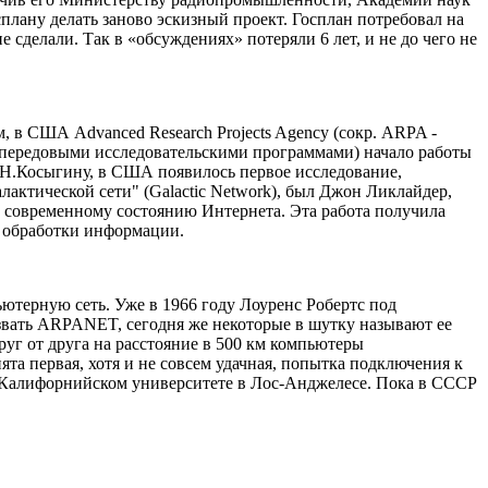
плану делать заново эскизный проект. Госплан потребовал на
 сделали. Так в «обсуждениях» потеряли 6 лет, и не до чего не
 в США Advanced Research Projects Agency (сокр. ARPA -
передовыми исследовательскими программами) начало работы
А.Н.Косыгину, в США появилось первое исследование,
актической сети" (Galactic Network), был Джон Ликлайдер,
 к современному состоянию Интернета. Эта работа получила
 обработки информации.
ютерную сеть. Уже в 1966 году Лоуренс Робертс под
звать ARPANET, сегодня же некоторые в шутку называют ее
уг от друга на расстояние в 500 км компьютеры
та первая, хотя и не совсем удачная, попытка подключения к
в Калифорнийском университете в Лос-Анджелесе. Пока в СССР