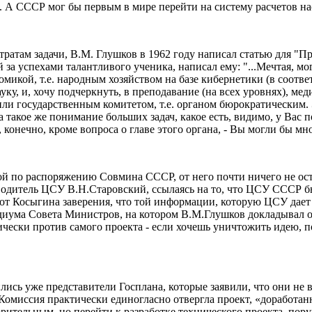
о. А СССР мог бы первым в мире перейти на систему расчетов н
ратам задачи, В.М. Глушков в 1962 году написал статью для "
а успехами талантливого ученика, написал ему: "...Мечтая, мог
икой, т.е. народным хозяйством на базе кибернетики (в соотв
ку, и, хочу подчеркнуть, в преподавание (на всех уровнях), ме
или государственным комитетом, т.е. органом бюрократическим.
 такое же понимание больших задач, какое есть, видимо, у Вас 
конечно, кроме вопроса о главе этого органа, - Вы могли бы мно
й по распоряжению Совмина СССР, от него почти ничего не остал
ководитель ЦСУ В.Н.Старовский, ссылаясь на то, что ЦСУ СССР 
от Косыгина заверения, что той информации, которую ЦСУ дает 
езидиума Совета Министров, на котором В.М.Глушков докладыва
рически против самого проекта - если хочешь уничтожить идею, 
сь уже представители Госплана, которые заявили, что они не в
. Комиссия практически единогласно отвергла проект, «доработ
ворительным, но перейти к разработке технического проекта, п