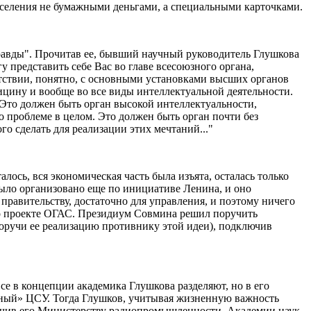
аселения не бумажными деньгами, а специальными карточками.
Правды". Прочитав ее, бывший научный руководитель Глушкова
у представить себе Вас во главе всесоюзного органа,
етствии, понятно, с основными установками высших органов
дицину и вообще во все виды интеллектуальной деятельности.
 Это должен быть орган высокой интеллектуальности,
по проблеме в целом. Это должен быть орган почти без
го сделать для реализации этих мечтаний..."
ось, вся экономическая часть была изъята, осталась только
было организовано еще по инициативе Ленина, и оно
правительству, достаточно для управления, и поэтому ничего
л о проекте ОГАС. Президиум Совмина решил поручить
поручи ее реализацию противнику этой идеи), подключив
се в концепции академика Глушкова разделяют, но в его
анный» ЦСУ. Тогда Глушков, учитывая жизненную важность
оручив его Министерству радиопромышленности, Академии наук