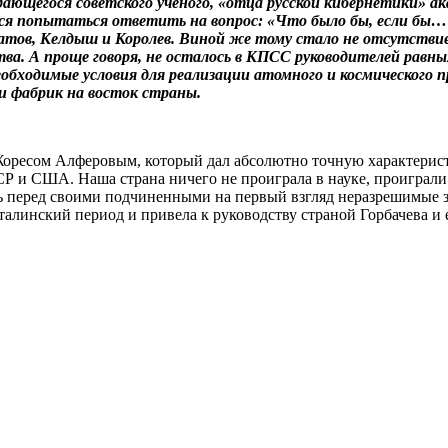
ыдающегося советского ученого, «отца русской кибернетики» а
тся попытаться ответить на вопрос: «Что было бы, если бы…?»
рчатов, Келдыш и Королев. Виной же тому стало не отсутстви
дства. А проще говоря, не осталось в КПСС руководителей ра
необходимые условия для реализации атомного и космического 
 и фабрик на восток страны.
 Жоресом Алферовым, который дал абсолютно точную характерис
 и США. Наша страна ничего не проиграла в науке, проиграли
 перед своими подчиненными на первый взгляд неразрешимые зад
сталинский период и привела к руководству страной Горбачева 