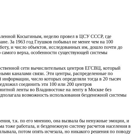
авленной Косыгиным, неделю провел в ЦСУ СССР, где
не. За 1963 год Глушков побывал не менее чем на 100
боту, и число объектов, исследованных им, дошло почти до
до самого верха, особенности существующей системы
рственной сети вычислительных центров ЕГСВЦ, который
ыми каналами связи. Эти центры, распределенные по
 информации, число которых определяли тогда в 20 тысяч
едложил соединить эти 100 или 200 центров
итной ленты во Владивостоке на ленту в Москве без
предполагала возможность использования безденежной системы
ния, т.к. по его мнению, она вызвала бы ненужные эмоции, и
ема тоже работала, и безденежную систему расчетов населения в
лывала, потом опять исчезала, но никакого решения по поводу