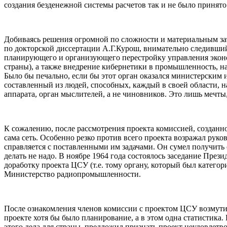
создания безденежной системы расчетов так и не было принят
Добиваясь решения огромной по сложности и материальным зат
по докторской диссертации А.Г.Курош, внимательно следивший з
планирующего и организующего перестройку управления эконом
страны), а также внедрение кибернетики в промышленность, нау
Было бы печально, если бы этот орган оказался министерским 
составленный из людей, способных, каждый в своей области, на
аппарата, орган мыслителей, а не чиновников. Это лишь мечты, 
К сожалению, после рассмотрения проекта комиссией, созданно
сама сеть. Особенно резко против всего проекта возражал ру
справляется с поставленными им задачами. Он сумел получить 
делать не надо. В ноябре 1964 года состоялось заседание Пр
доработку проекта ЦСУ (т.е. тому органу, который был катего
Министерство радиопромышленности.
После ознакомления членов комиссии с проектом ЦСУ возмутили
проекте хотя бы было планирование, а в этом одна статистика
этого дела для страны, предложил признать проект неудовлет