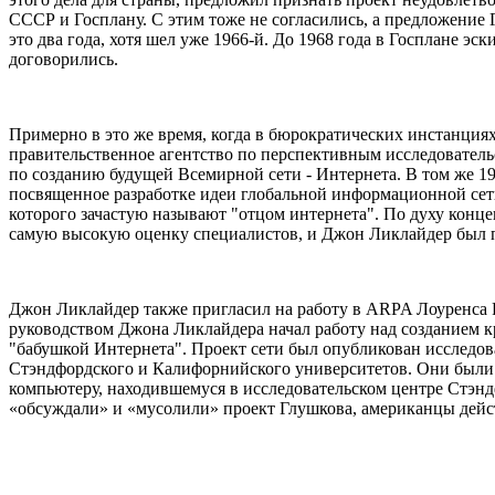
СССР и Госплану. С этим тоже не согласились, а предложение 
это два года, хотя шел уже 1966-й. До 1968 года в Госплане эс
договорились.
Примерно в это же время, когда в бюрократических инстанция
правительственное агентство по перспективным исследовате
по созданию будущей Всемирной сети - Интернета. В том же 1
посвященное разработке идеи глобальной информационной сети.
которого зачастую называют "отцом интернета". По духу конце
самую высокую оценку специалистов, и Джон Ликлайдер был 
Джон Ликлайдер также пригласил на работу в ARPA Лоуренса Р
руководством Джона Ликлайдера начал работу над созданием 
"бабушкой Интернета". Проект сети был опубликован исследов
Стэндфордского и Калифорнийского университетов. Они были вв
компьютеру, находившемуся в исследовательском центре Стэнд
«обсуждали» и «мусолили» проект Глушкова, американцы дейс