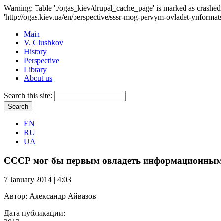
Warning: Table './ogas_kiev/drupal_cache_page' is marked as crash
'http://ogas.kiev.ua/en/perspective/sssr-mog-pervym-ovladet-ynform
Main
V. Glushkov
History
Perspective
Library
About us
Search this site:
EN
RU
UA
СССР мог бы первым овладеть информационным
7 January 2014 | 4:03
Автор:
Александр Айвазов
Дата публикации: