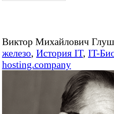
Виктор Михайлович Глуш
железо
,
История IT
,
IT-Би
hosting.company