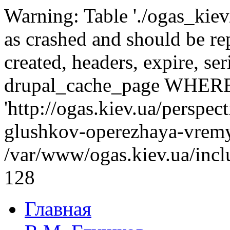
Warning: Table './ogas_kie
as crashed and should be r
created, headers, expire, s
drupal_cache_page WHERE
'http://ogas.kiev.ua/perspe
glushkov-operezhaya-vremy
/var/www/ogas.kiev.ua/incl
128
Главная