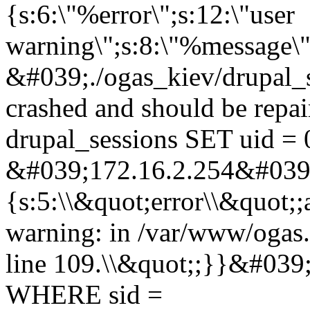
{s:6:\"%error\";s:12:\"user
warning\";s:8:\"%message\"
&#039;./ogas_kiev/drupal_
crashed and should be rep
drupal_sessions SET uid = 
&#039;172.16.2.254&#039;,
{s:5:\\&quot;error\\&quot;;
warning: in /var/www/ogas.
line 109.\\&quot;;}}&#039
WHERE sid =