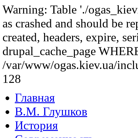
Warning: Table './ogas_kie
as crashed and should be r
created, headers, expire, s
drupal_cache_page WHERE ci
/var/www/ogas.kiev.ua/incl
128
Главная
В.М. Глушков
История