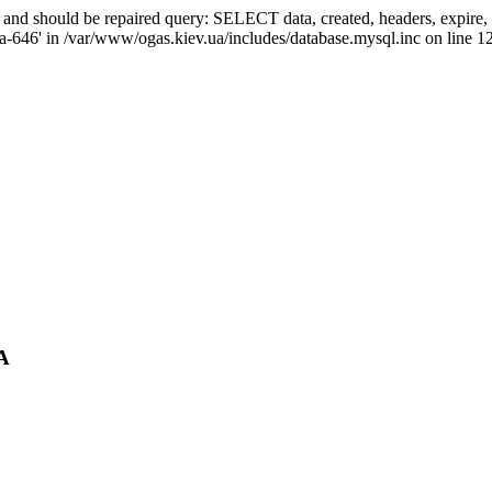
ed and should be repaired query: SELECT data, created, headers, exp
ha-646' in /var/www/ogas.kiev.ua/includes/database.mysql.inc on line 1
А