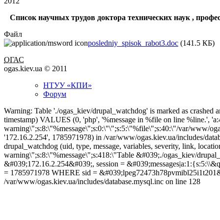
2012
Список научных трудов доктора технических наук , профес
Файл
posledniy_spisok_rabot3.doc
(141.5 КБ)
ОГАС
ogas.kiev.ua © 2011
НТУУ «КПИ»
Форум
Warning: Table './ogas_kiev/drupal_watchdog' is marked as crashed an
timestamp) VALUES (0, 'php', '%message in %file on line %line.', 'a:4
warning\";s:8:\"%message\";s:0:\"\";s:5:\"%file\";s:40:\"/var/www/ogas.
'172.16.2.254', 1785971978) in /var/www/ogas.kiev.ua/includes/data
drupal_watchdog (uid, type, message, variables, severity, link, locati
warning\";s:8:\"%message\";s:418:\"Table &#039;./ogas_kiev/drupal
&#039;172.16.2.254&#039;, session = &#039;messages|a:1:{s:5:\\&quot
= 1785971978 WHERE sid = &#039;lpeg72473h78pvmibl25i1t201&#039;\";
/var/www/ogas.kiev.ua/includes/database.mysql.inc on line 128