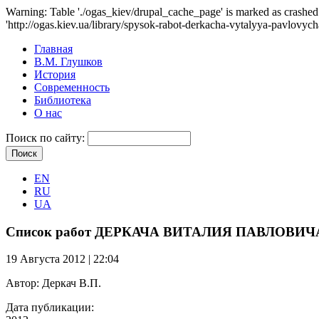
Warning: Table './ogas_kiev/drupal_cache_page' is marked as crash
'http://ogas.kiev.ua/library/spysok-rabot-derkacha-vytalyya-pavlovyc
Главная
В.М. Глушков
История
Современность
Библиотека
О нас
Поиск по сайту:
EN
RU
UA
Список работ ДЕРКАЧА ВИТАЛИЯ ПАВЛОВИЧ
19 Августа 2012 | 22:04
Автор:
Деркач В.П.
Дата публикации: