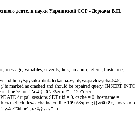
женного деятеля науки Украинской ССР - Деркача В.П.
essage, variables, severity, link, location, referer, hostname,
kiev.ua/library/spysok-rabot-derkacha-vytalyya-pavlovycha-646', '',
dog' is marked as crashed and should be repaired query: INSERT INTO
n line %line.', 'a:4:{s:6:\"%error\";s:12:\"user
 UPDATE drupal_sessions SET uid = 0, cache = 0, hostname =
kiev.ua/includes/cache.inc on line 109.\\&quot;;}}&#039;, timestamp
5:\"%line\";i:70;}', 3, '' in