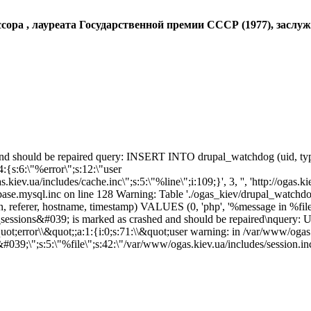
сора , лауреата Государственной премии СССР (1977), заслу
d should be repaired query: INSERT INTO drupal_watchdog (uid, type, m
:{s:6:\"%error\";s:12:\"user
kiev.ua/includes/cache.inc\";s:5:\"%line\";i:109;}', 3, '', 'http://ogas.
base.mysql.inc on line 128 Warning: Table './ogas_kiev/drupal_watch
on, referer, hostname, timestamp) VALUES (0, 'php', '%message in %file o
_sessions&#039; is marked as crashed and should be repaired\nquery:
;error\\&quot;;a:1:{i:0;s:71:\\&quot;user warning: in /var/www/ogas.
s:5:\"%file\";s:42:\"/var/www/ogas.kiev.ua/includes/session.inc\";s: