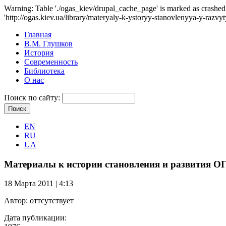
Warning: Table './ogas_kiev/drupal_cache_page' is marked as crash
'http://ogas.kiev.ua/library/materyaly-k-ystoryy-stanovlenyya-y-razv
Главная
В.М. Глушков
История
Современность
Библиотека
О нас
Поиск по сайту:
EN
RU
UA
Материалы к истории становления и развития О
18 Марта 2011 | 4:13
Автор:
оттсутствует
Дата публикации: