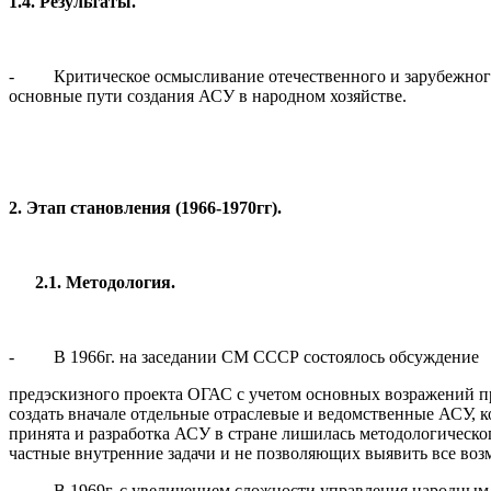
1.4. Результаты.
- Критическое осмысливание отечественного и зарубежного
основные пути создания АСУ в народном хозяйстве.
2. Этап становления (1966-1970гг).
2.1. Методология.
- В 1966г. на заседании СМ СССР состоялось обсуждение
предэскизного проекта ОГАС с учетом основных возражений пр
создать вначале отдельные отраслевые и ведомственные АСУ, 
принята и разработка АСУ в стране лишилась методологическ
частные внутренние задачи и не позволяющих выявить все воз
- В 1969г. с увеличением сложности управления народным