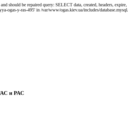
ed and should be repaired query: SELECT data, created, headers, exp
ytyya-ogas-y-ras-495' in /var/www/ogas.kiev.ua/includes/database.mysql.
ГАС и РАС