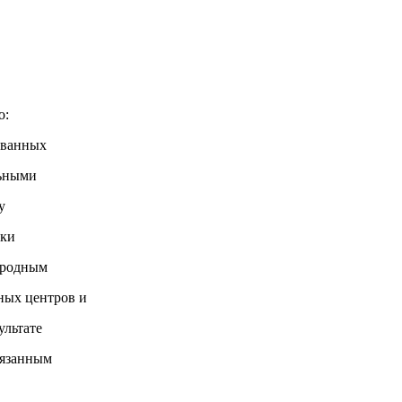
о:
ованных
льными
у
ки
ародным
ых центров и
льтате
язанным