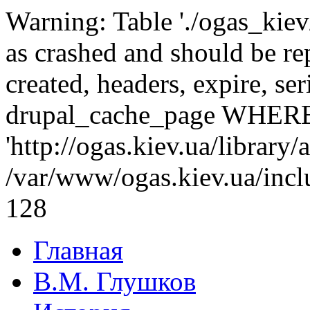
Warning: Table './ogas_kie
as crashed and should be r
created, headers, expire, s
drupal_cache_page WHERE
'http://ogas.kiev.ua/library
/var/www/ogas.kiev.ua/incl
128
Главная
В.М. Глушков