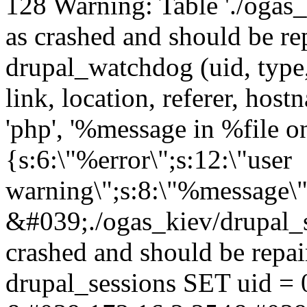
128 Warning: Table './ogas
as crashed and should be 
drupal_watchdog (uid, type,
link, location, referer, ho
'php', '%message in %file on 
{s:6:\"%error\";s:12:\"user
warning\";s:8:\"%message\"
&#039;./ogas_kiev/drupal_
crashed and should be rep
drupal_sessions SET uid = 