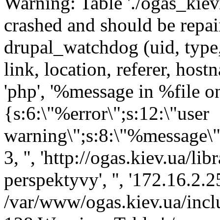
Warning: Table './ogas_kie
crashed and should be rep
drupal_watchdog (uid, type,
link, location, referer, ho
'php', '%message in %file on 
{s:6:\"%error\";s:12:\"user
warning\";s:8:\"%message\";s
3, '', 'http://ogas.kiev.ua/l
perspektyvy', '', '172.16.2.
/var/www/ogas.kiev.ua/incl