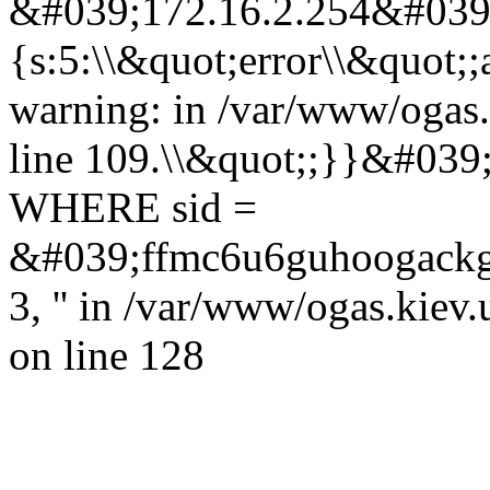
&#039;172.16.2.254&#039;,
{s:5:\\&quot;error\\&quot;;
warning: in /var/www/ogas.
line 109.\\&quot;;}}&#039
WHERE sid =
&#039;ffmc6u6guhoogackg48u
3, '' in /var/www/ogas.kiev
on line 128