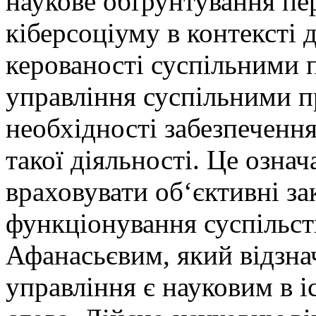
наукове обґрунтування п
кіберсоціуму в контексті 
керованості суспільними 
управління суспільними п
необхідності забезпечення
такої діяльності. Це озна
враховувати об‘єктивні за
функціонування суспільств
Афанасьєвим, який відзнач
управління є науковим в 