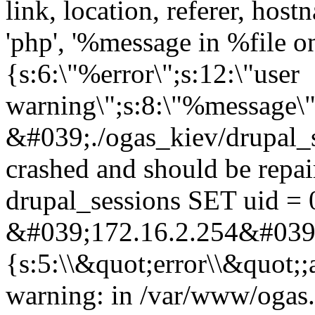
link, location, referer, ho
'php', '%message in %file on 
{s:6:\"%error\";s:12:\"user
warning\";s:8:\"%message\"
&#039;./ogas_kiev/drupal_
crashed and should be rep
drupal_sessions SET uid = 
&#039;172.16.2.254&#039;,
{s:5:\\&quot;error\\&quot;;
warning: in /var/www/ogas.