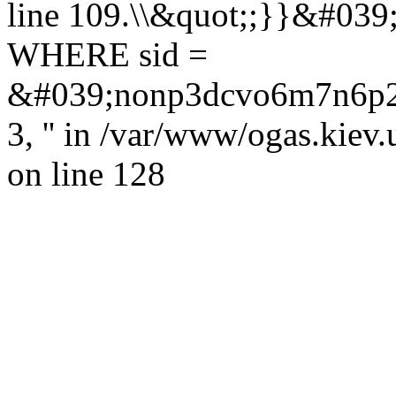
line 109.\\&quot;;}}&#039
WHERE sid =
&#039;nonp3dcvo6m7n6p2bsgp
3, '' in /var/www/ogas.kiev
on line 128