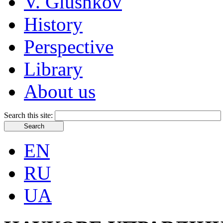
V. Glushkov
History
Perspective
Library
About us
Search this site:
EN
RU
UA