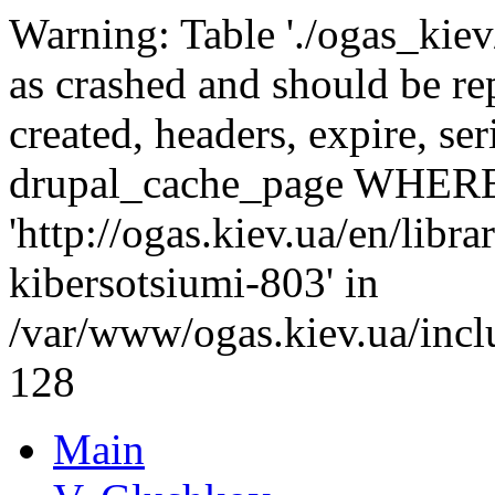
Warning: Table './ogas_kie
as crashed and should be r
created, headers, expire, s
drupal_cache_page WHERE
'http://ogas.kiev.ua/en/lib
kibersotsiumi-803' in
/var/www/ogas.kiev.ua/incl
128
Main