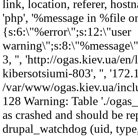
link, location, referer, ho
'php', '%message in %file on 
{s:6:\"%error\";s:12:\"user
warning\";s:8:\"%message\";s
3, '', 'http://ogas.kiev.ua/
kibersotsiumi-803', '', '172
/var/www/ogas.kiev.ua/incl
128 Warning: Table './ogas
as crashed and should be 
drupal_watchdog (uid, type,