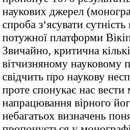
наукових джерел (монограф
спроба з‘ясувати сутність
потужної платформи Вікіпе
Звичайно, критична кількі
вітчизняному науковому 
свідчить про наукову нес
проте спонукає нас вести 
напрацювання вірного йог
небагатьох визначень пон
пропонується у монографі