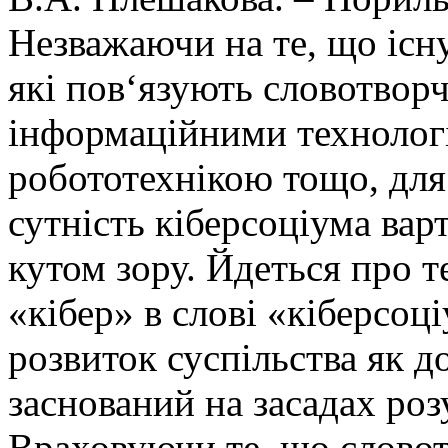
Незважаючи на те, що існу
які пов‘язують словотвор
інформаційними технолог
робототехнікою тощо, для
сутність кіберсоціума вар
кутом зору. Йдеться про 
«кібер» в слові «кіберсоц
розвиток суспільства як д
заснований на засадах роз
Враховуючи те, що словот