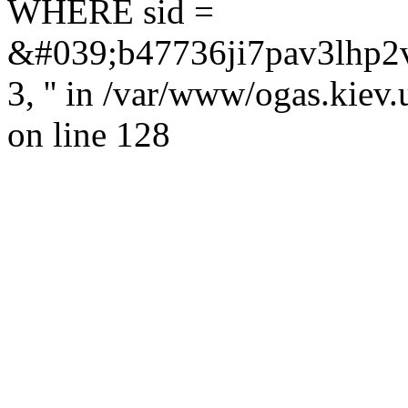
WHERE sid =
&#039;b47736ji7pav3lhp2vsk
3, '' in /var/www/ogas.kiev
on line 128