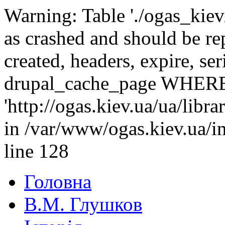
Warning: Table './ogas_kie
as crashed and should be r
created, headers, expire, s
drupal_cache_page WHERE
'http://ogas.kiev.ua/ua/lib
in /var/www/ogas.kiev.ua/i
line 128
Головна
В.М. Глушков