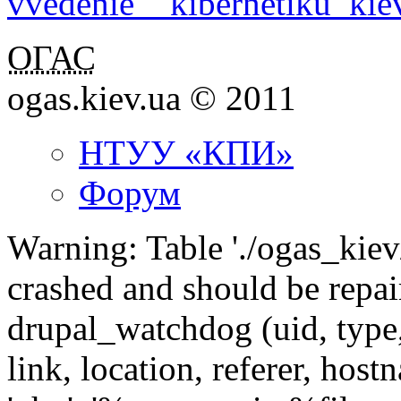
vvedenie__kibernetiku_ki
ОГАС
ogas.kiev.ua © 2011
НТУУ «КПИ»
Форум
Warning: Table './ogas_kie
crashed and should be rep
drupal_watchdog (uid, type,
link, location, referer, ho