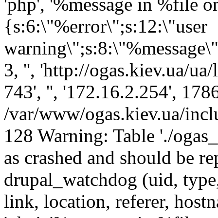
'php', '%message in %file on 
{s:6:\"%error\";s:12:\"user
warning\";s:8:\"%message\";s
3, '', 'http://ogas.kiev.ua/
743', '', '172.16.2.254', 17
/var/www/ogas.kiev.ua/incl
128 Warning: Table './ogas
as crashed and should be 
drupal_watchdog (uid, type,
link, location, referer, ho