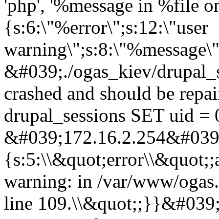
'php', '%message in %file on 
{s:6:\"%error\";s:12:\"user
warning\";s:8:\"%message\"
&#039;./ogas_kiev/drupal_
crashed and should be rep
drupal_sessions SET uid = 
&#039;172.16.2.254&#039;,
{s:5:\\&quot;error\\&quot;;
warning: in /var/www/ogas.
line 109.\\&quot;;}}&#039