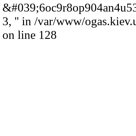
&#039;6oc9r8op904an4u53c1j
3, '' in /var/www/ogas.kiev
on line 128