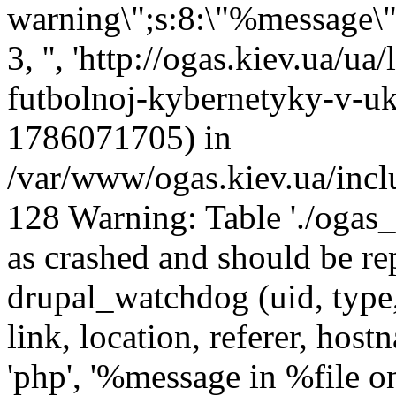
warning\";s:8:\"%message\";s
3, '', 'http://ogas.kiev.ua/
futbolnoj-kybernetyky-v-ukr
1786071705) in
/var/www/ogas.kiev.ua/incl
128 Warning: Table './ogas
as crashed and should be 
drupal_watchdog (uid, type,
link, location, referer, ho
'php', '%message in %file on 