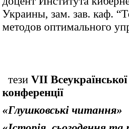
доцент Института киберн
Украины, зам. зав. каф. “
методов оптимального уп
тези
VII Всеукраїнсько
конференції
«Глушковські читання»
«
Історія, сьогодення та