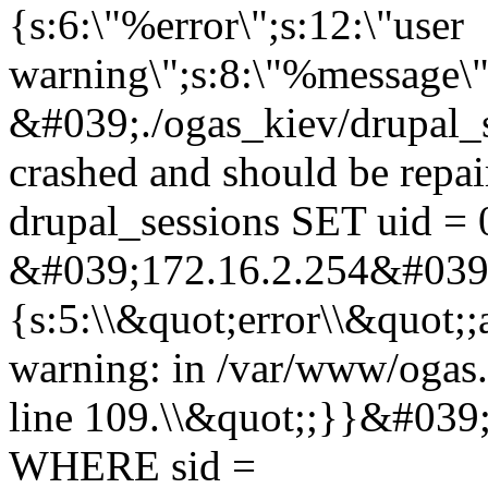
{s:6:\"%error\";s:12:\"user
warning\";s:8:\"%message\"
&#039;./ogas_kiev/drupal_
crashed and should be rep
drupal_sessions SET uid = 
&#039;172.16.2.254&#039;,
{s:5:\\&quot;error\\&quot;;
warning: in /var/www/ogas.
line 109.\\&quot;;}}&#039
WHERE sid =