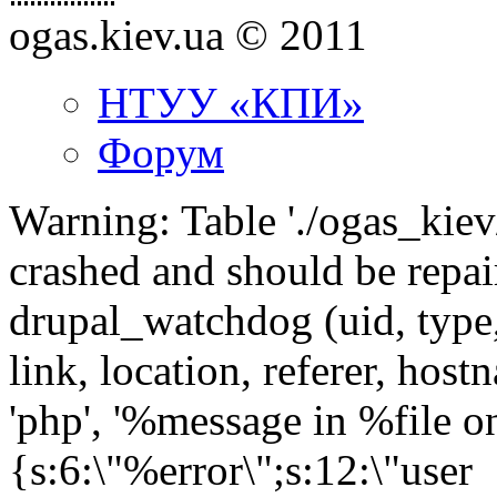
ogas.kiev.ua © 2011
НТУУ «КПИ»
Форум
Warning: Table './ogas_kie
crashed and should be rep
drupal_watchdog (uid, type,
link, location, referer, ho
'php', '%message in %file on 
{s:6:\"%error\";s:12:\"user