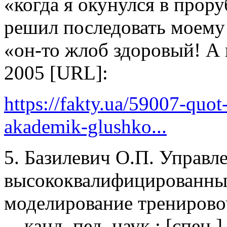
«когда я окунулся в прор
решил последовать моему 
«он-то жлоб здоровый! А в
2005 [URL]:
https://fakty.ua/59007-quo
akademik-glushko...
5. Базилевич О.П. Управл
высококвалифицированных
моделирование тренировоч
... канд. пед. наук : [спец