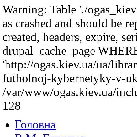
Warning: Table './ogas_kie
as crashed and should be r
created, headers, expire, s
drupal_cache_page WHERE
'http://ogas.kiev.ua/ua/lib
futbolnoj-kybernetyky-v-uk
/var/www/ogas.kiev.ua/incl
128
Головна