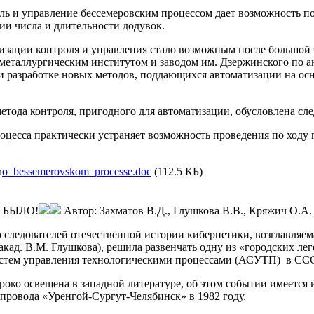
ь и управление бессемеровским процессом да­ет возможность по
и числа и длительности додувок.
изации контроля и управления стало возмож­ным после большой
металлургическим институтом и заводом им. Дзержинского по а
и разработке новых методов, поддаю­щихся автоматизации на 
етода контроля, пригодного для автомати­зации, обусловлена с
оцесса практически устраняет возможность проведения по ходу п
o_bessemerovskom_processe.doc
(112.5 КБ)
Е БЫЛО!
Автор:
Захматов В.Д., Глушкова В.В., Кряжич О.А.
следователей отечественной истории кибернетики, возглавляем
кад. В.М. Глушкова), решила развенчать одну из «городских ле
стем управления технологическими процессами (АСУТП) в СС
роко освещена в западной литературе, об этом событии имеетс
провода «Уренгой-Сургут-Челябинск» в 1982 году.