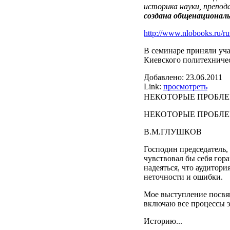
историка науки, препо
создана общенационал
http://www.nlobooks.ru/ru
В семинаре приняли уч
Киевского политехничес
Добавлено:
23.06.2011
Link:
просмотреть
НЕКОТОРЫЕ ПРОБЛЕ
НЕКОТОРЫЕ ПРОБЛ
В.М.ГЛУШКОВ
Господин председатель, 
чувствовал бы себя гора
надеяться, что аудитори
неточности и ошибки.
Мое выступление посвя
включаю все процессы э
Историю...