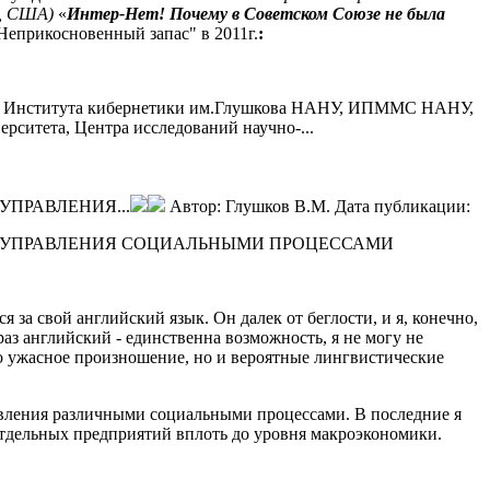
н, США)
«
Интер-Нет! Почему в Советском Союзе не была
"Неприкосновенный запас" в 2011г.
:
ов - Института кибернетики им.Глушкова НАНУ, ИПММС НАНУ,
рситета, Центра исследований научно-...
ПРАВЛЕНИЯ...
Автор:
Глушков В.М.
Дата публикации:
 УПРАВЛЕНИЯ СОЦИАЛЬНЫМИ ПРОЦЕССАМИ
 за свой английский язык. Он далек от беглос­ти, и я, конечно,
раз английский - единственна возможность, я не могу не
ько ужасное произноше­ние, но и вероятные лингвистические
ления различными социальными процессами. В по­следние я
отдельных предприятий вплоть до уров­ня макроэкономики.