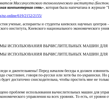
давателя Массачусетского технологического института (Босто
ьная компьютерная сеть
», которая была напечатана в журнале 
s/nz-online/619/2152/2155/
астия ученые, аспиранты и студенты киевских научных центр
кого института, Киевского национального экономического униве
МЫ ИСПОЛЬЗОВАНИЯ ВЫЧИСЛИТЕЛЬНЫХ МАШИН ДЛЯ У
ЕМЫ ИСПОЛЬЗОВАНИЯ ВЫЧИСЛИТЕЛЬНЫХ МАШИН ДЛЯ
леди и джентельмены! Перед началом бесе­ды я должен извиниться
здо счастливее, говоря по-русски или хотя бы по-украински. Но 
я будет достаточ­но снисходительна, чтобы простить мне не тол
щено проблеме использования вычислитель­ных машин для управ
кономического управления на всех уровнях. То есть, от уровня 