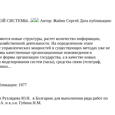
Й СИСТЕМЫ...
Автор:
Жабин Сергей
Дата публикации:
ляются новые структуры, растет количество информации,
хозяйственной деятельности. На определенном этапе
е управленческих мощностей в существующих методах уже не
имы качественные организационные нововведения и
 формы организации государства, а в качестве новых
оделирования систем (часы), средства связи (телеграф,
ных...
бликации:
1977
Рухлядева Ю.Н. в Болгарию для выполнения ряда работ по
. и к.э.н. Губина Н.М.