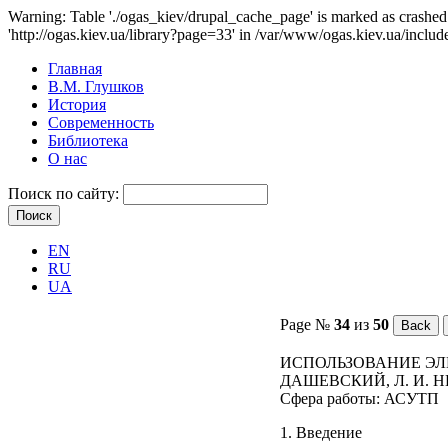
Warning: Table './ogas_kiev/drupal_cache_page' is marked as crash
'http://ogas.kiev.ua/library?page=33' in /var/www/ogas.kiev.ua/includ
Главная
В.М. Глушков
История
Современность
Библиотека
О нас
Поиск по сайту:
EN
RU
UA
Page №
34
из
50
ИСПОЛЬЗОВАНИЕ ЭЛ
ДАШЕВСКИЙ, Л. И. 
Сфера работы:
АСУТП
1. Введение