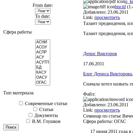
o_k
From date:
bnr.tif
(1
Добавлено:
23.06.2011
To date:
Link:
просмотреть
Талант предвидения, и
Сфера работы
Талант предвидения, и
Денис Викторов
17.06.2011
Блог Дениса Викторова
Сначала хотел назвать 
Тип материала
Файл:
Современные статьи
Добавлено:
23.06.2011
Статьи
Link:
просмотреть
Документы
Семинар по статье Вяче
В.М. Глушков
Сфера работы:
ОГАС
17 июня 2011 года в 