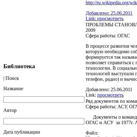
http://ru.wikipedia.org/wiki
Добавлено:
25.06.2011
Link:
просмотреть
ПРОБЛЕМЫ СТАНОВ
2009
Сфера работы:
ОГАС
В процессе развития че
которую необходимо соб
формируется так назыв
позволяет справиться 
Библиотека
технологии. В социальн
технологий выступали п
| Поиск
телефон, радио) и вычи
Название
Добавлено:
25.06.2011
Link:
просмотреть
Ряд документов по кома
Сфера работы:
АСУ, ОГ
Автор
Документы о командиро
ОГАС и АСУ за 1977г. А
Дата публикации
Файл: