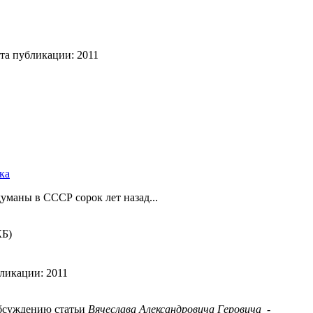
та публикации:
2011
ка
уманы в СССР сорок лет назад...
КБ)
бликации:
2011
бсуждению статьи
Вячеслава Александровича Геровича -