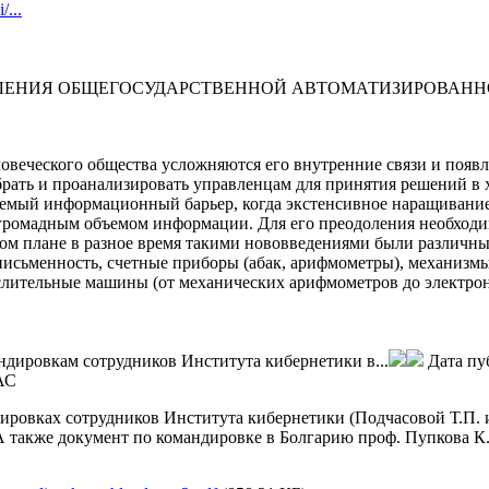
/...
ЛЕНИЯ ОБЩЕГОСУДАРСТВЕННОЙ АВТОМАТИЗИРОВАННО
ловеческого общества усложняются его внутренние связи и появ
рать и проанализировать управленцам для принятия решений в 
аемый информационный барьер, когда экстенсивное наращивани
с громадным объемом информации. Для его преодоления необход
ом плане в разное время такими нововведениями были различные
исьменность, счетные приборы (абак, арифмометры), механизмы м
слительные машины (от механических арифмометров до электрон
ндировкам сотрудников Института кибернетики в...
Дата пу
АС
вках сотрудников Института кибернетики (Подчасовой Т.П. и 
 также документ по командировке в Болгарию проф. Пупкова К.А