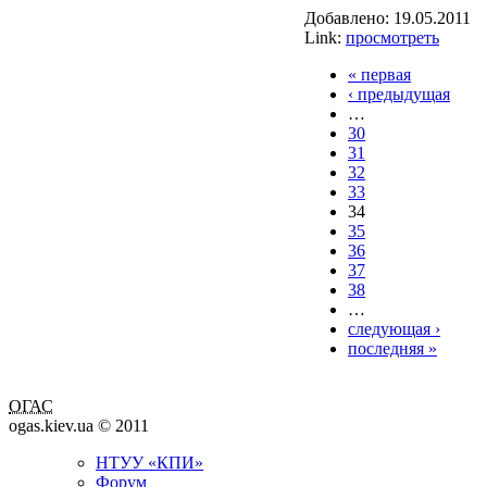
Добавлено:
19.05.2011
Link:
просмотреть
« первая
‹ предыдущая
…
30
31
32
33
34
35
36
37
38
…
следующая ›
последняя »
ОГАС
ogas.kiev.ua © 2011
НТУУ «КПИ»
Форум