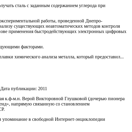
лучать сталь с заданным содержанием углерода при
 экспериментальной работы, проведенной Днепро-
нализу существующих неавтоматических методов контроля
основе применения быстродействующих электрон­ных цифровых
ледующими факторами.
лавки химического анализа металла, который предо­ставил...
Дата публикации:
2011
ая к.ф-м.н. Верой Викторовной Глушковой (дочерью пионера
генд», напрямую связанную со становлением
СР.
я и упоминание в свободной Интернет-энциклопедии