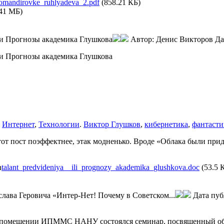
omandirovke_ruhlyadeva_2.pdf
(858.21 КБ)
.41 МБ)
ли Прогнозы академика Глушкова
Автор:
Денис Викторов
Да
ли Прогнозы академика Глушкова
,
Интернет
,
Технологии
.
Виктор Глушков
,
кибернетика
,
фантасти
этот пост поэффектнее, этак модненько. Вроде «Облака были прид
talant_predvideniya__ili_prognozy_akademika_glushkova.doc
(53.5 
слава Геровича «Интер-Нет! Почему в Советском...
Дата пу
помещении ИПММС НАНУ состоялся семинар, посвященный о