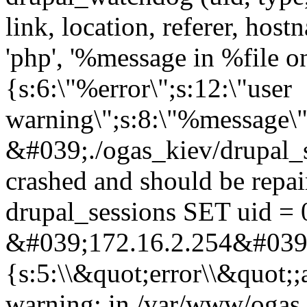
link, location, referer, ho
'php', '%message in %file on 
{s:6:\"%error\";s:12:\"user
warning\";s:8:\"%message\"
&#039;./ogas_kiev/drupal_
crashed and should be rep
drupal_sessions SET uid = 
&#039;172.16.2.254&#039;,
{s:5:\\&quot;error\\&quot;;
warning: in /var/www/ogas.