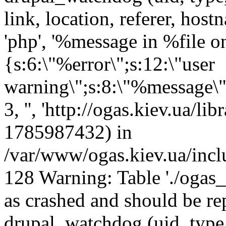
link, location, referer, ho
'php', '%message in %file on 
{s:6:\"%error\";s:12:\"user
warning\";s:8:\"%message\";s
3, '', 'http://ogas.kiev.ua/li
1785987432) in
/var/www/ogas.kiev.ua/incl
128 Warning: Table './ogas
as crashed and should be 
drupal_watchdog (uid, type,