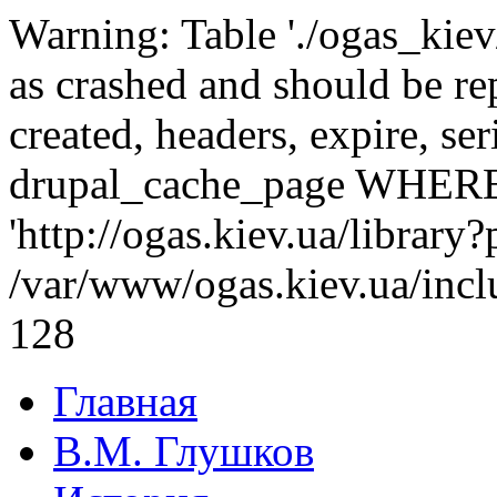
Warning: Table './ogas_kie
as crashed and should be r
created, headers, expire, s
drupal_cache_page WHERE
'http://ogas.kiev.ua/library
/var/www/ogas.kiev.ua/incl
128
Главная
В.М. Глушков