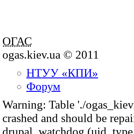
ОГАС
ogas.kiev.ua © 2011
НТУУ «КПИ»
Форум
Warning: Table './ogas_kie
crashed and should be rep
drupal_watchdog (uid, type,