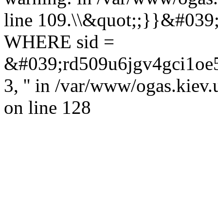
line 109.\\&quot;;}}&#039
WHERE sid =
&#039;rd509u6jgv4gci1oe5o3
3, '' in /var/www/ogas.kiev
on line 128