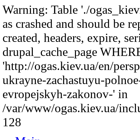
Warning: Table './ogas_kie
as crashed and should be r
created, headers, expire, s
drupal_cache_page WHERE
'http://ogas.kiev.ua/en/per
ukrayne-zachastuyu-polno
evropejskyh-zakonov-' in
/var/www/ogas.kiev.ua/incl
128