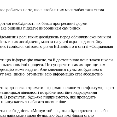
лос робиться на те, що в глобальних масштабах така схема
ротної необхідності, як більш прогресивні форми
Таке рішення підказує виробникам сам ринок.
ідомлення ролі таких досліджень перед обличчям економічної
ість таких досліджень, маючи на увазі якраз надзвичайну
ик і соціолог світового рівня В.Паніотто в статті «Социальная
ати цю інформацію вчасно, та й достовірною вона також ніколи
рішньоекономічні процеси. Це суперечить самим принципам
інформацію може надати. Але ключовим пунктом будь-якого
Тут вже, звісно, отримати всю інформацію стає абсолютно
ження, дозволяє отримати інформацію лише «постфактум», через
риємницької діяльності потрібне постійне надходження
. В результаті, будь-яке підприємство, яке проводить
о припускається набагато впевненіше.
на необхідність. «Минув той час, коли було достатньо – або
араз найважливішою функцією будь-якої фірми стало