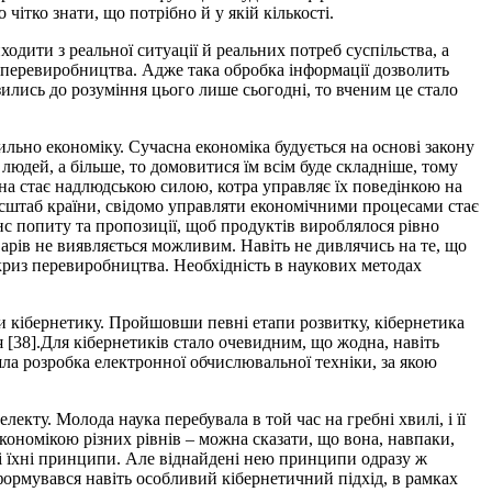
чітко знати, що потрібно й у якій кількості.
одити з реальної ситуації й реальних потреб суспільства, а
з перевиробництва. Адже така обробка інформації дозволить
зились до розуміння цього лише сьогодні, то вченим це стало
льно економіку. Сучасна економіка будується на основі закону
людей, а більше, то домовитися їм всім буде складніше, тому
 ціна стає надлюдською силою, котра управляє їх поведінкою на
асштаб країни, свідомо управляти економічними процесами стає
с попиту та пропозиції, щоб продуктів вироблялося рівно
оварів не виявляється можливим. Навіть не дивлячись на те, що
 криз перевиробництва. Необхідність в наукових методах
ти кібернетику. Пройшовши певні етапи розвитку, кібернетика
 [38].Для кібернетиків стало очевидним, що жодна, навіть
ла розробка електронної обчислювальної техніки, за якою
кту. Молода наука перебувала в той час на гребні хвилі, і її
кономікою різних рівнів – можна сказати, що вона, навпаки,
вні їхні принципи. Але віднайдені нею принципи одразу ж
формувався навіть особливий кібернетичний підхід, в рамках