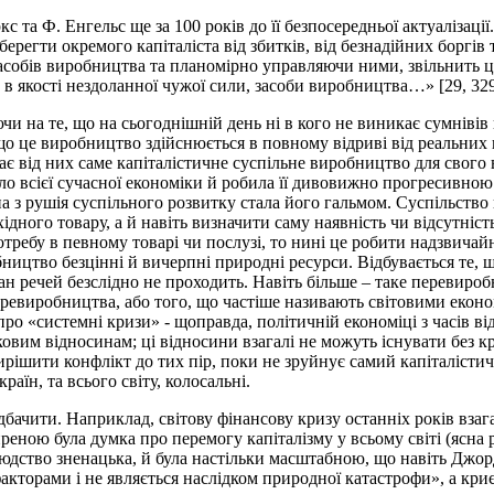
кс та Ф. Енгельс ще за 100 років до її безпосередньої актуаліза
 вберегти окремого капіталіста від збитків, від безнадійних боргів
собів виробництва та планомірно управляючи ними, звільнить цим 
в якості нездоланної чужої сили, засоби виробництва…» [29, 329
и на те, що на сьогоднішній день ні в кого не виникає сумнівів
 що це виробництво здійснюється в повному відриві від реальних 
гає від них саме капіталістичне суспільне виробництво для свого
ло всієї сучасної економіки й робила її дивовижно прогресивною
на з рушія суспільного розвитку стала його гальмом. Суспільство
хідного товару, а й навіть визначити саму наявність чи відсутніс
ребу в певному товарі чи послузі, то нині це робити надзвича
обництво безцінні й вичерпні природні ресурси. Відбувається те,
н речей безслідно не проходить. Навіть більше – таке перевиро
ревиробництва, або того, що частіше називають світовими еконо
 про «системні кризи» - щоправда, політичній економіці з часів 
ковим відносинам; ці відносини взагалі не можуть існувати без 
вирішити конфлікт до тих пір, поки не зруйнує самий капіталісти
аїн, та всього світу, колосальні.
ачити. Наприклад, світову фінансову кризу останніх років взага
ною була думка про перемогу капіталізму у всьому світі (ясна р
людство зненацька, й була настільки масштабною, що навіть Джор
кторами і не являється наслідком природної катастрофи», а криє