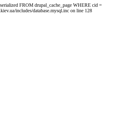
ire, serialized FROM drupal_cache_page WHERE cid =
kiev.ua/includes/database.mysql.inc on line 128