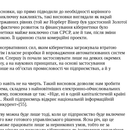
висновки, що прямо підводили до необхідності корінного
 виключну важливість, такі висновки виглядали як вкрай
державних рівнях (той же Норберт Вінер був удостоєний Золотої
е фактично розвиток та фінансування кібернетики було
рнетики майже виключно став СРСР, але й там, після зміни
икою. Її цариною стали комерційні проекти.
онсервативних сил, яким кібернетика загрожувала втратою
отім і власне розробки й впровадження автоматизованих систем
ня. Спершу їх почали застосовувати лише на деяких окремих
ну, а на наукових принципах, на основі застосування
ише на об’єктах промисловості чи підприємствах, а й у
 навіть не на чверть. Такий висновок дозволяє нам зробити
стема, складена з найновітніших електронно-обчислювальних
, пояснював це так: «Ніде, ні в одній капіталістичній країні
.. Який підприємець відкриє національній інформаційній
нкурент»[55].
у можна буде лише тоді, коли це підприємство буде включене
ного вже готового управлінського рішення. Ясна річ, що це
 може працювати лише за неринкових умов, тобто не за
їни ніколи не визнавали кібернетику як інструмент управління –