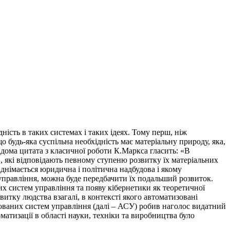
ність в таких системах і таких ідеях. Тому перш, ніж
що будь-яка суспільна необхідність має матеріальну природу, яка,
ідома цитата з класичної роботи К.Маркса гласить: «В
и, які відповідають певному ступеню розвитку їх матеріальних
днімається юридична і політична надбудова і якому
 управління, можна буде передбачити їх подальший розвиток.
их систем управління та появу кібернетики як теоретичної
тку людства взагалі, в контексті якого автоматизовані
ованих систем управління (далі – АСУ) робив наголос видатний
атизації в області науки, техніки та виробництва було