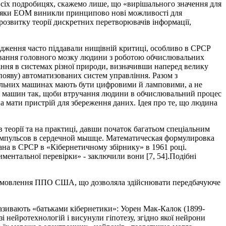
 всіх подробицях, скажемо лише, що «вирішального значення для
вдяки ЕОМ виникли принципово нові можливості для
озвитку теорії дискретних перетворювачів інформації,
лідження часто піддавали нищівній критиці, особливо в СРСР
онування головного мозку людини з роботою обчислювальних
ння в системах різної природи, визначивши наперед велику
 появу) автоматизованих систем управління. Разом з
альних машинах мають бути цифровими й ламповими, а не
я машин так, щоби втручання людини в обчислювальний процес
 мати пристрій для збереження даних. Ідея про те, що людина
 теорії та на практиці, давши початок багатьом спеціальним
ие импульсов в сердечной мышце. Математическая формулировка
на в СPСР в «Кібернетичному збірнику» в 1961 році.
ментальної перевірки» - заключили вони [7, 54].Подібні
 замовлення ППО США, що дозволяла здійснювати передбачуюче
 називають «батьками кібернетики»: Уорен Мак-Калок (1899-
 нейротехнологій і висунули гіпотезу, згідно якої нейрони