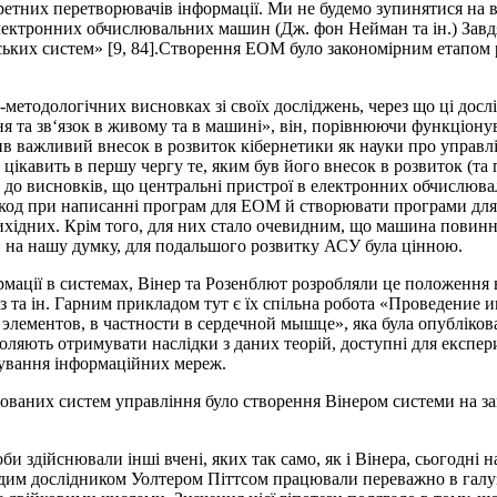
скретних перетворювачів інформації. Ми не будемо зупинятися на
 електронних обчислювальних машин (Дж. фон Нейман та ін.) За
ьких систем» [9, 84].Створення ЕОМ було закономірним етапом р
методологічних висновках зі своїх досліджень, через що ці дос
іння та зв‘язок в живому та в машині», він, порівнюючи функці
в важливий внесок в розвиток кібернетики як науки про управлі
 цікавить в першу чергу те, яким був його внесок в розвиток (та
до висновків, що центральні пристрої в електронних обчислюв
 код при написанні програм для ЕОМ й створювати програми дл
ідних. Крім того, для них стало очевидним, що машина повинна
на нашу думку, для подальшого розвитку АСУ була цінною.
мації в системах, Вінер та Розенблют розробляли це положення в
ліз та ін. Гарним прикладом тут є їх спільна робота «Проведен
лементов, в частности в сердечной мышце», яка була опублікова
оляють отримувати наслідки з даних теорій, доступні для експери
ування інформаційних мереж.
зованих систем управління було створення Вінером системи на
и здійснювали інші вчені, яких так само, як і Вінера, сьогодні
одим дослідником Уолтером Піттсом працювали переважно в галузі