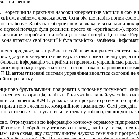
ягала вивченню.
. Теоретичні та практичні наробки кібернетиків містили в собі 
світом, а свідома людська воля. Ясна річ, що навіть попри свою
чного табору». Здобутки кібернетиків визнавалися на найвищих 
наукові погляди були розцінені просто як «оригінальні»), прот
ивалися лише розробка та виробництво комп’ютерів. Центром кібе
вона втратила свої позиції й була повністю «замінена» інформат
певнено продовжувала пробивати собі шлях попри весь спротив к
их здобутків кібернетики як науки стала поява спершу ідеї, а п
облювати інформацію та приймати правильні управлінські рішен
ликих корпорацій будується не на основі товарно-грошового обмі
7].Ці автоматизовані системи управління вводяться сьогодні не л
 його розвитку.
инципово будуть змушені працювати в половину потужності, якщо
ватися вся інформація, навіть найпотужніша та найсучасніша си
ське рішення. В.М.Глушков, який прекрасно розумів цю проблему
з приватною власністю, комерційною таємницею. Самі розсудіть.
ого в інтересах планування, а виплекану тобою ідею поцупить ко
ково. Отримувати всю інформацію кожному окремому підприємств
цій системі і, оброблену, отримувати назад, навіть у вигляді пев
ам. Така схема, яку людству диктує науково-технічний прогрес,
ений-кібернетик С.Бір. Він часто говорив, що капіталістичні кра