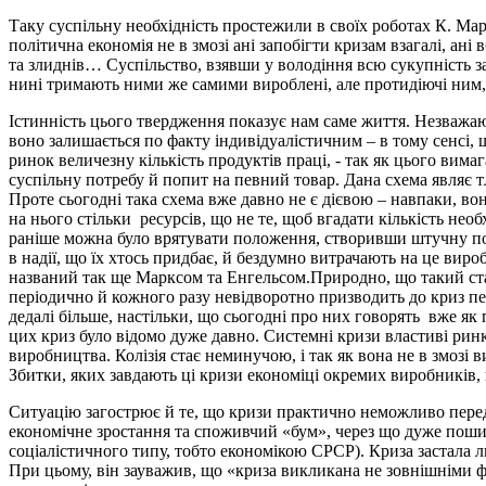
Таку суспільну необхідність простежили в своїх роботах К. Мар
політична економія не в змозі ані запобігти кризам взагалі, ані
та злиднів… Суспільство, взявши у володіння всю сукупність за
нині тримають ними же самими вироблені, але протидіючі ним, 
Істинність цього твердження показує нам саме життя. Незважаюч
воно залишається по факту індивідуалістичним – в тому сенсі,
ринок величезну кількість продуктів праці, - так як цього вима
суспільну потребу й попит на певний товар. Дана схема являє т
Проте сьогодні така схема вже давно не є дієвою – навпаки, во
на нього стільки ресурсів, що не те, щоб вгадати кількість необ
раніше можна було врятувати положення, створивши штучну пот
в надії, що їх хтось придбає, й бездумно витрачають на це вир
названий так ще Марксом та Енгельсом.Природно, що такий ста
періодично й кожного разу невідворотно призводить до криз пе
дедалі більше, настільки, що сьогодні про них говорять вже як
цих криз було відомо дуже давно. Системні кризи властиві рин
виробництва. Колізія стає неминучою, і так як вона не в змозі 
Збитки, яких завдають ці кризи економіці окремих виробників, кр
Ситуацію загострює й те, що кризи практично неможливо передб
економічне зростання та споживчий «бум», через що дуже пошире
соціалістичного типу, тобто економікою СРСР). Криза застала 
При цьому, він зауважив, що «криза викликана не зовнішніми фа