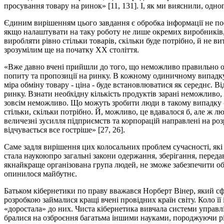
просування товару на ринок» [11, 131]. І, як ми вияснили, одно
Єдиним вирішенням цього завдання є обробка інформації не пост
якщо налаштувати на таку роботу не лише окремих виробників, 
виробляти рівно стільки товарів, скільки буде потрібно, й не в
зрозумілим ще на початку ХХ століття.
«Вже давно вчені прийшли до того, що неможливо правильно орг
попиту та пропозиції на ринку. В кожному одиничному випадку в
міра обміну товару - ціна - буде встановлюватися як середнє. В
ринку. Взнати необхідну кількість продуктів зарані неможливо
зовсім неможливо. Що можуть зробити люди в такому випадку -
стільки, скільки потрібно. Й, можливо, це вдавалося б, але ж л
величезні зусилля підприємств та корпорацій направлені на роз
відчувається все гостріше» [27, 26].
Саме задля вирішення цих колосальних проблем сучасності, які
стала наукоюпро загальні закони одержання, зберігання, переда
якнайкраще організована група людей, не зможе забезпечити об
опинилося майбутнє.
Батьком кібернетики по праву вважався Норберт Вінер, який сфо
розробкою займалися кращі вчені провідних країн світу. Коло ї
«доростала» до них. Чиста кібернетика вивчала системи управлі
бралися на озброєння багатьма іншими науками, породжуючи різ