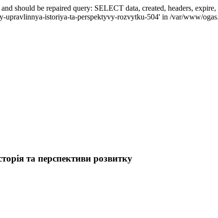
ed and should be repaired query: SELECT data, created, headers, exp
my-upravlinnya-istoriya-ta-perspektyvy-rozvytku-504' in /var/www/ogas.
сторія та перспективи розвитку