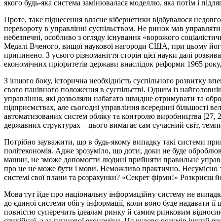
якого будь-яка система замінювалася моделлю, яка потім і підл
Проте, таке піднесення власне кібернетики відбувалося недовго
перевороту в управлінні суспільством. Не ринок мав управляти 
небезпечні, особливо з огляду існування «ворожого соціалісти
Медалі Вченого, вищої наукової нагороди США, при цьому його 
припинено. З усього різноманіття сторін цієї науки далі розв
економічних пріоритетів держави внаслідок реформи 1965 року, 
З іншого боку, історична необхідність суспільного розвитку в
свого панівного положення в суспільстві. Одним із найголовніш
управління, які дозволяли набагато швидше отримувати та обр
підприємствах, але сьогодні управління всередині більшості ве
автоматизованих систем обліку та контролю виробництва [27, 2
державних структурах – цього вимагає сам сучасний світ, темпи
Потрібно зауважити, що в будь-якому випадку такі системи пр
політекономія. Адже зрозуміло, що доти, доки не буде оброблю
машин, не зможе допомогти людині прийняти правильне управлін
про це не може бути і мови. Неможливо практично. Несумісно 
системі свої плани та розрахунки? «Секрет фірми!» Розкриєш й
Мова тут йде про національну інформаційну систему не випад
до єдиної системи обігу інформації, коли воно буде надавати її 
повністю суперечить ідеалам ринку й самим ринковим відносин
стихійної, а за планової економіки. Це чудово розумів інший вч