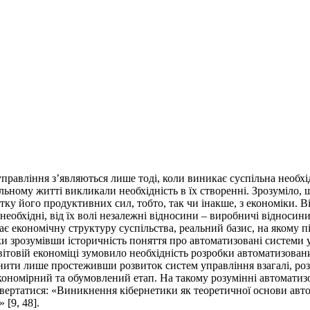
правління з’являються лише тоді, коли виникає суспільна необхід
пільному житті викликали необхідність в їх створенні. Зрозуміло, 
тку його продуктивних сил, тобто, так чи інакше, з економіки. В
еобхідні, від їх волі незалежні відносини – виробничі відносин
 економічну структуру суспільства, реальний базис, на якому пі
льки зрозумівши історичність поняття про автоматизовані системи
світовій економіці зумовило необхідність розробки автоматизован
ити лише простеживши розвиток систем управління взагалі, розви
акономірний та обумовлений етап. На такому розумінні автоматиз
вертатися: «Виникнення кібернетики як теоретичної основи автом
 [9, 48].