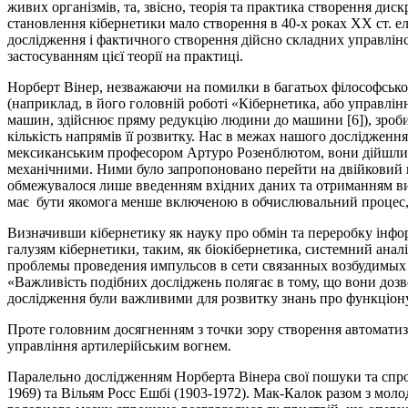
живих організмів, та, звісно, теорія та практика створення ди
становлення кібернетики мало створення в 40-х роках ХХ ст.
дослідження і фактичного створення дійсно складних управлінс
застосуванням цієї теорії на практиці.
Норберт Вінер, незважаючи на помилки в багатьох філософсько-
(наприклад, в його головній роботі «Кібернетика, або управл
машин, здійснює пряму редукцію людини до машини [6]), зроби
кількість напрямів її розвитку. Нас в межах нашого дослідження
мексиканським професором Артуро Розенблютом, вони дійшли 
механічними. Ними було запропоновано перейти на двійковий
обмежувалося лише введенням вхідних даних та отриманням вих
має бути якомога менше включеною в обчислювальний процес, 
Визначивши кібернетику як науку про обмін та переробку інфор
галузям кібернетики, таким, як біокібернетика, системний ана
проблемы проведения импульсов в сети связанных возбудимых э
«Важливість подібних досліджень полягає в тому, що вони дозв
дослідження були важливими для розвитку знань про функціон
Проте головним досягненням з точки зору створення автомати
управління артилерійським вогнем.
Паралельно дослідженням Норберта Вінера свої пошуки та спроб
1969) та Вільям Росс Ешбі (1903-1972). Мак-Калок разом з мол