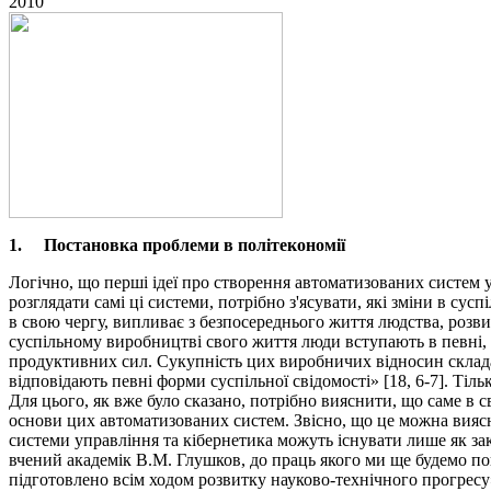
2010
1.
Постановка проблеми в політекономії
Логічно, що перші ідеї про створення автоматизованих систем у
розглядати самі ці системи, потрібно з'ясувати, які зміни в сус
в свою чергу, випливає з безпосереднього життя людства, розви
суспільному виробництві свого життя люди вступають в певні, н
продуктивних сил. Сукупність цих виробничих відносин складає
відповідають певні форми суспільної свідомості» [18, 6-7]. Ті
Для цього, як вже було сказано, потрібно вияснити, що саме в 
основи цих автоматизованих систем. Звісно, що це можна виясн
системи управління та кібернетика можуть існувати лише як з
вчений академік В.М. Глушков, до праць якого ми ще будемо по
підготовлено всім ходом розвитку науково-технічного прогресу»