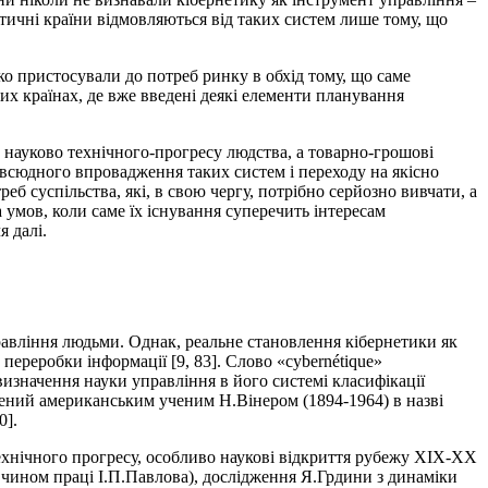
істичні країни відмовляються від таких систем лише тому, що
ко пристосували до потреб ринку в обхід тому, що саме
х країнах, де вже введені деякі елементи планування
м науково технічного-прогресу людства, а товарно-грошові
повсюдного впровадження таких систем і переходу на якісно
б суспільства, які, в свою чергу, потрібно серйозно вивчати, а
 умов, коли саме їх існування суперечить інтересам
я далі.
равління людьми. Однак, реальне становлення кібернетики як
переробки інформації [9, 83]. Слово «cybernétique»
изначення науки управління в його системі класифікації
джений американським ученим Н.Вінером (1894-1964) в назві
0].
ехнічного прогресу, особливо наукові відкриття рубежу ХІХ-ХХ
м чином праці І.П.Павлова), дослідження Я.Грдини з динаміки