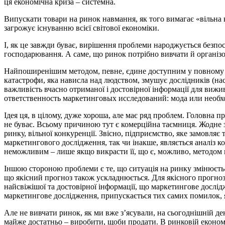
ця економічна криза – системна.
Випускати товари на ринок навмання, як того вимагає «вільна 
загрожує існуванню всієї світової економіки.
І, як це завжди буває, вирішення проблеми народжується безпос
господарювання. А саме, що ринок потрібно вивчати й організо
Найпоширенішим методом, певне, єдине доступним у повному об
катастрофи, яка нависла над людством, змушує дослідників (нас
важливість вчасно отриманої і достовірної інформації для вижи
ответственность маркетинговых исследований: мода или необхо
Ідея ця, в цілому, дуже хороша, але має ряд проблем. Головна
не буває. Всьому причиною тут є комерційна таємниця. Жодне 
ринку, вільної конкуренції. Звісно, підприємство, яке замовля
маркетингового дослідження, так чи інакше, являється аналіз 
неможливим – лише якщо викрасти її, що є, можливо, методом
Іншою стороною проблеми є те, що ситуація на ринку змінюєть
що якісний прогноз також ускладнюється. Для якісного прогноз
найсвіжішої та достовірної інформації, що маркетингове дослідж
маркетингове дослідження, припускається тих самих помилок, я
Але не вивчати ринок, як ми вже з’ясували, на сьогоднішній де
майже достатньо – виробити, щоби продати. В ринковій економ