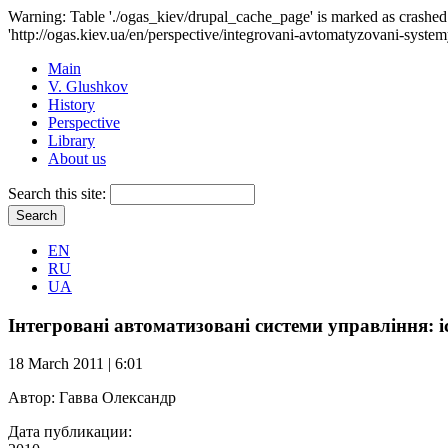
Warning: Table './ogas_kiev/drupal_cache_page' is marked as crash
'http://ogas.kiev.ua/en/perspective/integrovani-avtomatyzovani-syste
Main
V. Glushkov
History
Perspective
Library
About us
Search this site:
EN
RU
UA
Інтегровані автоматизовані системи управління: і
18 March 2011 | 6:01
Автор:
Гавва Олександр
Дата публикации: