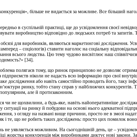
конкуренція», більше не видається за можливе. Все більший наго
ередньо в суспільній практиці, ще до усвідомлення своєї невідво
вувати виробництво відповідно до людських потреб та запитів. 
сязі для виробників, являються маркетингові дослідження. Усв
амперед – соціологів) ставити наголос на соціальну відповідальн
вання всього людства. Цю тему чудово висвітлює наш співвітчизн
димость?» [34].
 проблема полягаєв тому, що ринок принципово не дозволяє отрим
з підприємств ніколи не надасть всю інформацію про свої внут
є таке дослідження або навіть самостійно проводить його, таку 
кон‘юктури ринку, тобто стану справ у найближчих конкурентів. 
 популярним, але й протизаконним.
ся чи не щохвилини, а будь-яке, навіть найоперативніше дослід
у ситуації на ринку й побудови на основі нього адекватної підп
ення, з огляду на названі вище причини, просто не в змозі надати
к і те, що не робить таких досліджень: просто цих помилок вон
нь не уявляється можливим. На сьогоднішній день, це – усвідомле
іці жорстка конкуренція між виробниками диктує нові закони. З