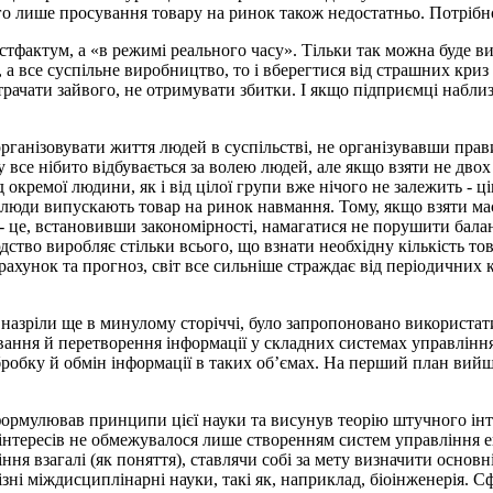
го лише просування товару на ринок також недостатньо. Потрібно 
фактум, а «в режимі реального часу». Тільки так можна буде вих
а все суспільне виробництво, то і вберегтися від страшних кри
итрачати зайвого, не отримувати збитки. І якщо підприємці набли
анізовувати життя людей в суспільстві, не організувавши прави
се нібито відбувається за волею людей, але якщо взяти не двох 
ід окремої людини, як і від цілої групи вже нічого не залежить -
, люди випускають товар на ринок навмання. Тому, якщо взяти м
 це, встановивши закономірності, намагатися не порушити балан
юдство виробляє стільки всього, що взнати необхідну кількість т
рахунок та прогноз, світ все сильніше страждає від періодичних
 назріли ще в минулому сторіччі, було запропоновано використа
вання й перетворення інформації у складних системах управління
робку й обмін інформації в таких об’ємах. На перший план вийш
рмулював принципи цієї науки та висунув теорію штучного інтеле
ї інтересів не обмежувалося лише створенням систем управління е
ння взагалі (як поняття), ставлячи собі за мету визначити осно
ні міждисциплінарні науки, такі як, наприклад, біоінженерія. С