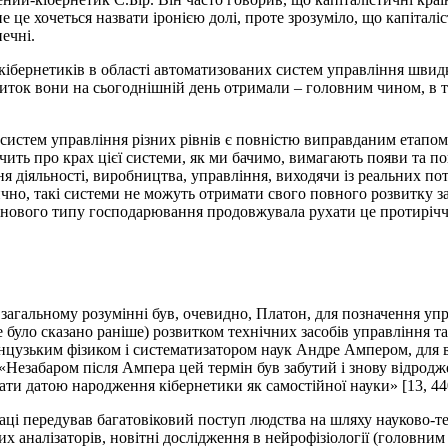
не це хочеться назвати іронією долі, проте зрозуміло, що капітал
ечні.
ь кібернетиків в області автоматизованих систем управління швид
иток вони на сьогоднішній день отримали – головним чином, в ти
х систем управління різних рівнів є повністю виправданим етапо
дчить про крах цієї системи, як ми бачимо, вимагають появи та 
діяльності, виробництва, управління, виходячи із реальних потре
чно, такі системи не можуть отримати свого повного розвитку за
 до нового типу господарювання продовжувала рухати це протирічч
 загальному розумінні був, очевидно, Платон, для позначення уп
 було сказано раніше) розвитком технічних засобів управління та 
нцузьким фізиком і систематизатором наук Андре Ампером, для в
. «Незабаром після Ампера цей термін був забутий і знову відро
ати датою народження кібернетики як самостійної науки» [13, 44
аці передував багатовіковий поступ людства на шляху науково-т
их аналізаторів, новітні дослідження в нейрофізіології (головни