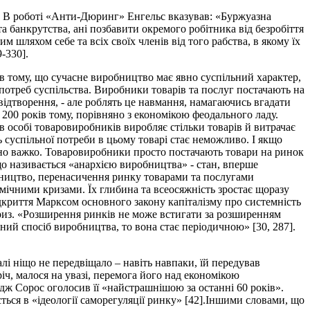
ції. В роботі «Анти-Дюринг» Енгельс вказував: «Буржуазна
 та банкрутства, ані позбавити окремого робітника від безробіття
шляхом себе та всіх своїх членів від того рабства, в якому їх
-330].
 в тому, що сучасне виробництво має явно суспільний характер,
потреб суспільства. Виробники товарів та послуг постачають на
 відтворення, - але роблять це навмання, намагаючись вгадати
 200 років тому, порівняно з економікою феодального ладу.
 в особі товаровиробників виробляє стільки товарів й витрачає
ть суспільної потреби в цьому товарі стає неможливо. І якщо
йно важко. Товаровиробники просто постачають товари на ринок
 що називається «анархією виробництва» - стан, вперше
бництво, перенасичення ринку товарами та послугами
мічними кризами. Їх глибина та всеосяжність зростає щоразу
відкриття Марксом основного закону капіталізму про системність
криз. «Розширення ринків не може встигати за розширенням
чний спосіб виробництва, то вона стає періодичною» [30, 287].
лі ніщо не передвіщало – навіть навпаки, їй передував
іч, малося на увазі, перемога його над економікою
дж Сорос оголосив її «найстрашнішою за останні 60 років».
ться в «ідеології саморегуляції ринку» [42].Іншими словами, що