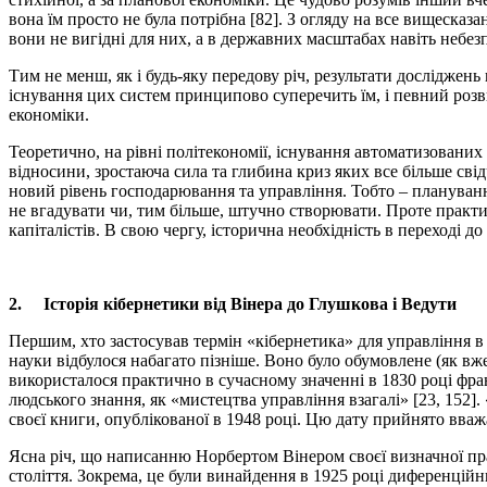
вона їм просто не була потрібна [82]. З огляду на все вищесказа
вони не вигідні для них, а в державних масштабах навіть небезп
Тим не менш, як і будь-яку передову річ, результати досліджен
існування цих систем принципово суперечить їм, і певний розв
економіки.
Теоретично, на рівні політекономії, існування автоматизовани
відносини, зростаюча сила та глибина криз яких все більше сві
новий рівень господарювання та управління. Тобто – планування 
не вгадувати чи, тим більше, штучно створювати. Проте практи
капіталістів. В свою чергу, історична необхідність в переході
2.
Історія кібернетики від Вінера до Глушкова і Ведути
Першим, хто застосував термін «кібернетика» для управління в
науки відбулося набагато пізніше. Воно було обумовлене (як вже
використалося практично в сучасному значенні в 1830 році фра
людського знання, як «мистецтва управління взагалі» [23, 152]
своєї книги, опублікованої в 1948 році. Цю дату прийнято вваж
Ясна річ, що написанню Норбертом Вінером своєї визначної пр
століття. Зокрема, це були винайдення в 1925 році диференційн