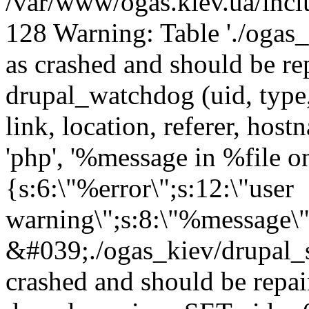
/var/www/ogas.kiev.ua/incl
128 Warning: Table './ogas
as crashed and should be 
drupal_watchdog (uid, type,
link, location, referer, ho
'php', '%message in %file on 
{s:6:\"%error\";s:12:\"user
warning\";s:8:\"%message\"
&#039;./ogas_kiev/drupal_
crashed and should be rep