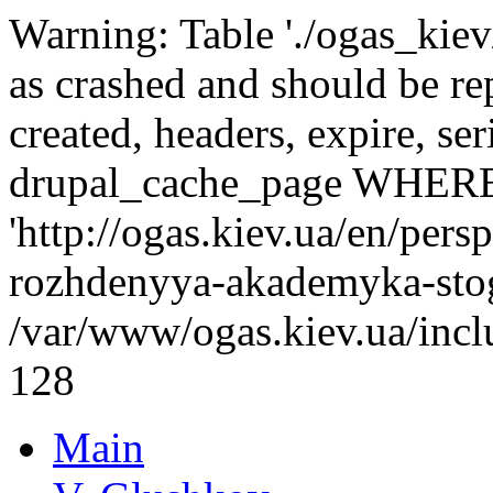
Warning: Table './ogas_kie
as crashed and should be r
created, headers, expire, s
drupal_cache_page WHERE
'http://ogas.kiev.ua/en/pers
rozhdenyya-akademyka-stog
/var/www/ogas.kiev.ua/incl
128
Main