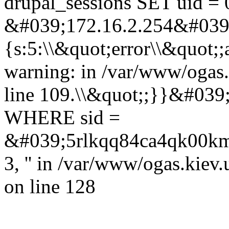
drupal_sessions SET uid = 
&#039;172.16.2.254&#039;,
{s:5:\\&quot;error\\&quot;;
warning: in /var/www/ogas.
line 109.\\&quot;;}}&#039
WHERE sid =
&#039;5rlkqq84ca4qk00kmqv5
3, '' in /var/www/ogas.kiev
on line 128