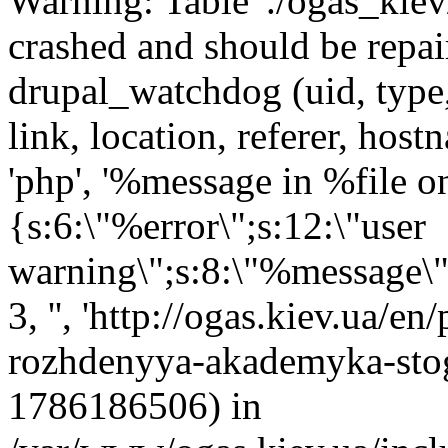
Warning: Table './ogas_kie
crashed and should be rep
drupal_watchdog (uid, type,
link, location, referer, ho
'php', '%message in %file on 
{s:6:\"%error\";s:12:\"user
warning\";s:8:\"%message\";s
3, '', 'http://ogas.kiev.ua/e
rozhdenyya-akademyka-stogn
1786186506) in