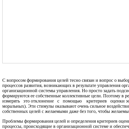
С вопросом формирования целей тесно связан и вопрос о выбо
процессов развития, возникающих в результате управления о
организационной системы управления. Но просто задать подсис
формируются ее собственные коллектив­ные цели. Поэтому в р
измерять это отклонение с помощью критериев оценки 
моральных). Эти стимулы оказывают очень сильное воздействи
собственных целей с желаемыми даже без того, чтобы желаемые
Проблемы формирования целей и определения кри­териев оценк
процессы, происходящие в организационной системе и обеспеч