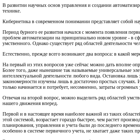
В развитии научных основ управления и созда­нии автоматиз
технике.
Кибернетика в современном понимании представляет собой на
Период бурного ее развития начался с момента появления пе
проблем автоматизации на принципиально новом уровне - в сфер
умственного. Однако существует ряд областей деятель­ности чел
Естественно, прежде всего возникают два вопроса: в какой мер
На первый из этих вопросов уже сейчас можно дать вполне опр
Более того, даже нынешние так называемые универсальные эле
интеллектуальной деятельности любого вида. Остановка лишь з
закономерности изу­чены лишь в достаточно простых случаях. 
только начинается и потребует, несомненно, зат­раты огромны
Отвечая на второй вопрос, можно выделить ряд областей умств
нашего движения вперед.
Первой и в настоящее время наиболее важной из таких областе
этой системой, возрастает гораздо быстрее, чем растет произво
планирования, управления и учета были до последнего времени
особенно в системе первичного учета, не хватает даже таких п