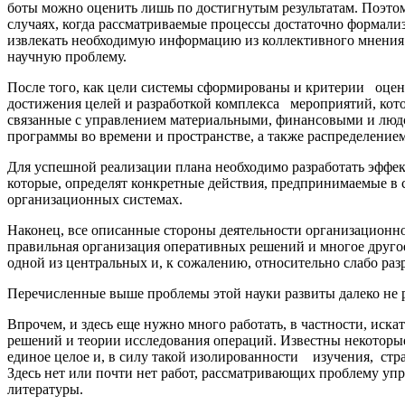
боты можно оценить лишь по достигнутым результатам. Поэтому
случаях, когда рассматривае­мые процессы достаточно формализ
извлекать необходимую информацию из коллектив­ного мнения 
научную проблему.
После того, как цели системы сформированы и критерии оценк
достижения целей и разработ­кой комплекса мероприятий, кот
связан­ные с управлением материальными, финансовыми и людс
программы во времени и про­странстве, а также распределение
Для успешной реализации плана необходимо раз­работать эффе
которые, определят конк­ретные действия, предпринимаемые в 
организационных системах.
Наконец, все описанные стороны деятельности организационно
правильная организа­ция оперативных решений и многое другое
одной из центральных и, к сожалению, отно­сительно слабо раз
Перечисленные выше проблемы этой науки раз­виты далеко не 
Впрочем, и здесь еще нужно много рабо­тать, в частности, ис
решений и тео­рии исследования операций. Известны некоторы
единое целое и, в силу такой изолированнос­ти изучения, ст
Здесь нет или почти нет работ, рассматривающих проблему упр
литературы.