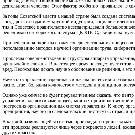
производством, возникновение мно­жества новых задач экономи
деятельности человека. Этот фактор особенно проявился в св
За годы Советской власти в нашей стране была создана систе
государства: созданием крупной индустрии, социалистического
тия и Советское правительство всегда придавали боль­шое зн
решениями сентябрьского пленума ЦК КПСС, свидетельствует о
При решении конкретных задач совершенствования процессов у
использованию методов науч­ной организации труда, кибернет
Проблемы совершенствования структуры аппарата управления, 
чрезвычайно сложны. В настоящее вре­мя не существует гото
вред. Необходимо искать научно обоснованные реше­ния, а это
Наука об управлении зародилась и начала интен­сивно развива
располагает большим ко­личеством методов и принципов постро
Однако уже сейчас не будет преувеличением ска­зать, что цент
управления коллективами людей, занятых производственной и
построения ор­ганизационных систем управления. К числу орг
предприятия, научно-исследовательские институты, отрасли пр
В каждой развивающейся системе происходят и процессы матери
эти процессы реали­зуются лишь через посредство людей, входя
других классов.