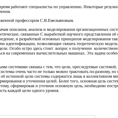
ремя работают специалисты по управле­нию. Некоторые результа
ления.
дложенной профессором С.В.Емельяновым.
дачам описания, анализа и моделирования организационных систем
ретические, связанные С выработкой научного представления о
едение, и разработкой основных принципов моделирования таки
ачи идентификации, позволяющие связать теоретическую модель
дели. Особо ост­ро здесь стоит вопрос о получении количестве
ться на современных вычислительных ма­шинах. Эта задача особе
ми системами связана с тем, что цели, преследуемые системой
истемы очень часто не только можно трактовать по-разному, но н
ия об истинной цели системы со­держится лишь в коллективном м
рмирования и уточнения целей. Более того, основная цель систе
тому, сформировав и уточнив основную цель, необходимо постр
ость каждой цели одного уровня.