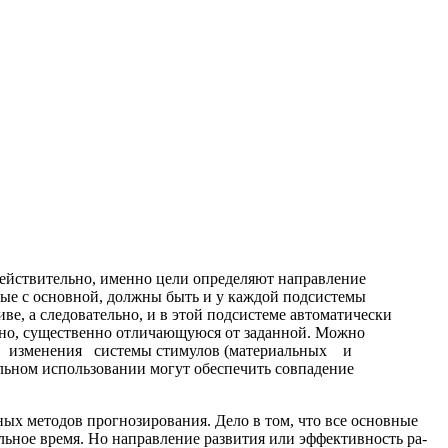
ействительно, именно цели опре­деляют направление
ные с основной, должны быть и у каждой подсистемы
е, а следовательно, и в этой подсистеме автоматически
можно, существенно отличающуюся от заданной. Можно
 изменения системы стимулов (материальных и
ьном использовании могут обеспечить совпаде­ние
ых методов прогнозирования. Дело в том, что все основные
льное время. Но направление развития или эффективность ра­