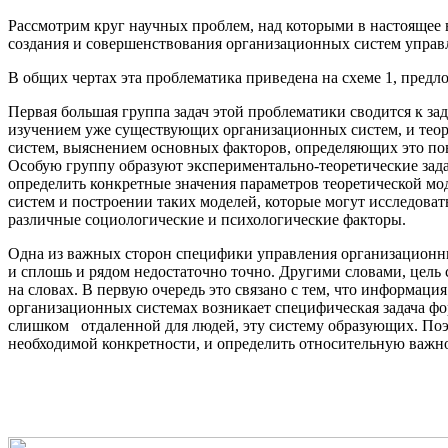
Рассмотрим круг научных проблем, над которыми в настоящее в
создания и совершенствова­ния организационных систем управ
В общих чертах эта проблематика приведена на схеме 1, пре
Первая большая группа задач этой проблематики сводится к за
изучением уже существую­щих организационных систем, и тео
систем, выяснением основных факторов, определяющих это пов
Особую группу образуют эксперименталь­но-теоретические зад
определить конкретные значения параметров теоретической мо
систем и построении таких моделей, которые мо­гут исследова
различные социологические и психологические факторы.
Одна из важных сторон специфики управления ор­ганизационны
и сплошь и рядом недостаточно точно. Другими словами, цель с
на словах. В первую очередь это связано с тем, что информац
организационных си­стемах возникает специфическая задача фо
слишком отдаленной для людей, эту систему образующих. Поэ
необходимой конкретности, и оп­ределить относительную важн