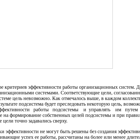
ре критериев эффективности работы орга­низационных систем. Д
рганизационными системами. Соответствующие цели, согласован
теме цель невозможно. Как отмечалось выше, в каждом коллектив
езультате подсистема будет преследовать некоторую цель, воз
эффективности работы подсистемы и уп­равлять им путем
е на формирование собственных целей подсистемы и при правил
 цели точно задавались сверху.
и эффективности не могут быть решены без создания эффективн
ивающие успех ее работы, рассчитаны на более или менее длите