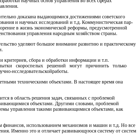
зработки науч­ных основ управления во всех сферах
авления.
едительно доказана выдающими­ся достижениями советского
зования и научных исследований и т.д. Коммунистическая пар­
ворение в жизнь экономической рефор­мы, предусмотренной
енствования управ­ления народным хозяйством страны.
ительство уделяют большое внимание развитию и практическому
и.
критериев, сбора и обработки ин­формации и т.п.
. Попытки скоро­спелых решений могут причинить только
научно-нсследовательскойработы.
ретными техническими объек­тами. В настоящее время она
ится в область решения задач, связанных с проблемой
азвивающимися объектами. Другими словами, проблемой
стемы управления такими развивающимися объектами, как
м финансов, использованием механизмов и машин и т.д. Но все
дения. Именно это и отличает развивающуюся систему от систем