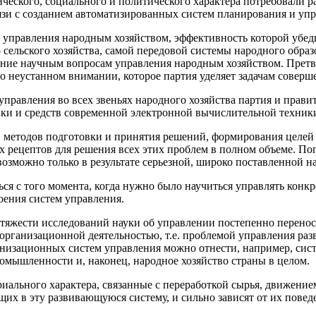
ческого, социального и политического характера потребовали ра
язи с созданием автоматизированных систем планирования и упр
ма управления народным хозяйством, эф­фективность которой уб
 сельского хозяй­ства, самой передовой системы народного обра
ачение научным вопросам управления народным хозяйством. Прет
 неустанном внимании, которое партия уделяет задачам соверш
правления во всех звеньях народного хозяй­ства партия и прав
ики и средств современ­ной электронной вычислительной техник
методов подготовки и принятия решений, формирования целей и 
вых рецептов для решения всех этих проблем в полном объеме
 возможно только в результате серьезной, широко поставленной 
ться с того момента, когда нужно было научиться управлять конк
ения систем уп­равления.
р тяжести исследований науки об управ­лении постепенно перенос
 организационной деятельностью, т.е. проблемой управления р
аниза­ционных систем управления можно отнести, например, си
омышленности и, наконец, народное хозяйст­во страны в целом.
ального характера, связанные с пере­работкой сырья, движение
щих в эту развивающуюся систему, и сильно зависят от их пове­