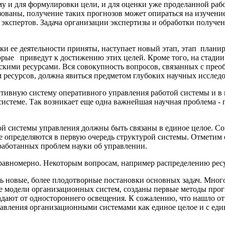
 и для формулировки цели, и для оценки уже проделанной работы
ованы, получение таких прогнозов может опираться на изучение и
экспертов. Задача организации экспертизы и обработки по­луче
и ее деятельности приняты, наступает новый этап, этап планир
орые приведут к до­стижению этих целей. Кроме того, на стади
кими ресурсами. Вся совокупность вопросов, связанных с прео
м ресурсов, должна явиться предметом глубоких научных исслед
ктивную систему оперативного управления работой системы и в
системе. Так воз­никает еще одна важнейшая научная проблема -
й системы управления должны быть связаны в единое целое. Со
 определяют­ся в первую очередь структурой системы. Отметим 
работанных проблем науки об управ­лении.
равномерно. Некоторым вопросам, на­пример распределению рес
кать новые, более плодотворные постановки основных задач. Мно
е моде­ли организационных систем, созданы первые методы прог
радают от одностороннего освещения. К сожалению, что нашло о
авления организа­ционными системами как единое целое и с еди