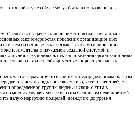
ты этих работ уже сейчас мо­гут быть использованы для
. Среди этих задач есть экспе­риментальные, связанные с
б основных закономерностях поведения организационных
х систем и специфического языка этого мо­делирования.
 с экспериментально изучаемой реальной системой и
нных описаний различных аспектов поведения организацион­ных
нно сложна в связи с необхо­димостью широко учитывать
, очень часто формулируются слишком неопределенным образом
ередко от системы ждут не совсем того, чего от нее требуют,
нении определенной группы людей. В связи с этим в
мы во многих случаях может оказаться слишком неконк­ретной,
оить целую иерархию подцелей, доведя их до уровня