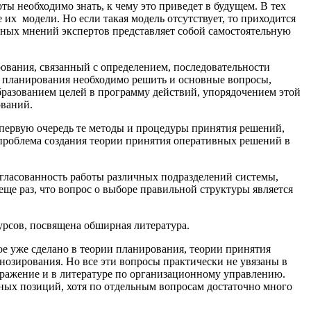
 необходимо знать, к чему это при­ведет в будущем. В тех
х мо­дели. Но если такая модель отсутствует, то приходит­ся
нных мнений экспертов представляет собой само­стоятельную
ования, связанный с определе­нием, последовательности
и планиро­вания необходимо решить и основные вопросы,
бразованием целей в программу действий, упорядочением этой
ований.
 первую очередь те методы и процедуры принятия решений,
 пробле­ма создания теории принятия оперативных решений в
гласованность работы раз­личных подразделений системы,
еще раз, что вопрос о выборе правильной структуры является
урсов, посвящена обширная литература.
гое уже сделано в теории планирования, теории принятия
нозирования. Но все эти вопросы практически не увязаны в
тражение и в литературе по организационному управлению.
ных по­зиций, хотя по отдельным вопросам достаточно много