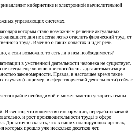
 принадлежит кибернетике и электронной вычислительной
ложных управляющих системах.
лагодаря которым стало возмож­ным решение актуальных
годняш­него дня не всегда легко отделить физический труд, от
венного труда. Именно о таких об­ластях и идет речь.
о, а если возможно, то есть ли в нем необходимость?
тизации в умственной дея­тельности человека не существует.
не всегда еще хорошо приспособлены - для автомати­зации
ьностью закономерности. Правда, в настоящее время такие
 случаях (например, в сфере творческой деятельности) сейчас
вляется крайне необходимой и может заметно ускорить темпы
й. Известно, что количество инфор­мации, перерабатываемой
­вательно, и рост производительности труда) в сфере
ва. Достаточно сказать, что в наших планирующих органах,
ия которых прошло уже несколько десятков лет.