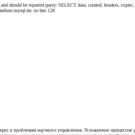
ed and should be repaired query: SELECT data, created, headers, exp
atabase.mysql.inc on line 128
терес к проблемам научного управле­ния. Усложнение процессов