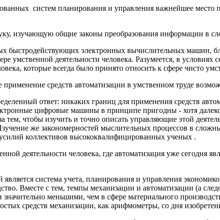
ированных систем планирования и управ­ления важнейшее место
уку, изучающую общие законы преобразо­вания информации в с
рвых быстродействующих электронных вы­числительных машин, б
е умственной дея­тельности человека. Разумеется, в условиях се
овека, которые всегда было принято относить к сфере чисто умст
е применение средств автоматизации в умственном труде возможн
еделенный ответ: никаких границ для применения средств автома
ктронные цифровые машины в принципе пригодны - хотя далеко 
а тем, чтобы изучить и точно описать управляющие этой деятел
Изучение же закономерностей мыслительных процессов в сложных
х усилий коллективов высококвалифициро­ванных ученых .
енной деятельности человека, где авто­матизация уже сегодня я
й является система учета, планирования и управления экономико
дство. Вместе с тем, темпы механизации и автоматизации (а следо
 значительно меньшими, чем в сфере материаль­ного производст
ростых средств механи­зации, как арифмометры, со дня изобретен