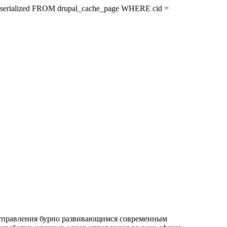
ire, serialized FROM drupal_cache_page WHERE cid =
 управления бурно развиваю­щимся современным