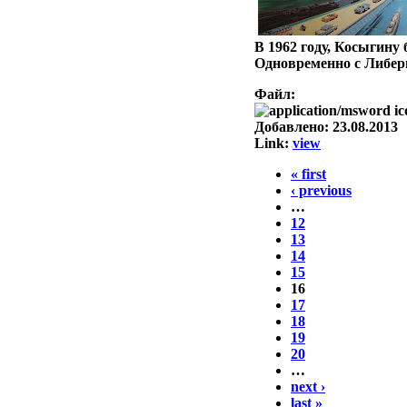
В 1962 году, Косыгину
Одновременно с Либер
Файл:
Добавлено:
23.08.2013
Link:
view
« first
‹ previous
…
12
13
14
15
16
17
18
19
20
…
next ›
last »