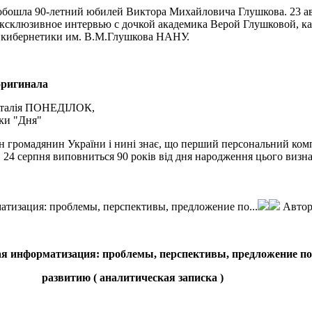
 обошла 90-летний юбилей Виктора Михайловича Глушкова. 23 ав
эксклюзивное интервью с дочкой академика Верой Глушковой, к
 кибернетики им. В.М.Глушкова НАНУ.
оригинала
талiя ПОНЕДIЛОК,
ки "Дня"
н громадянин України i нинi знає, що перший персональний комп
4 серпня виповниться 90 рокiв вiд дня народження цього визначн
тизация: проблемы, перспективы, предложение по...
Авто
рматизация: проблемы, перспективы, предложение по
аналитическая записка )