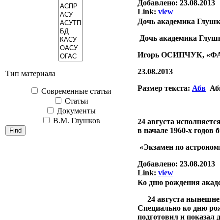
Добавлено:
23.08.2013
Link:
view
Дочь академика Глушко
Дочь академика Глушко
Игорь ОСИПЧУК, «
23.08.2013
Тип материала
Размер текста:
Абв
А
Современные статьи
Статьи
Документы
В.М. Глушков
24 августа исполняетс
в начале 1960-х годов
«Экзамен по астрономии
Добавлено:
23.08.2013
Link:
view
Ко дню рождения акаде
24 августа нынешнего
Специально ко дню ро
подготовил и показал 