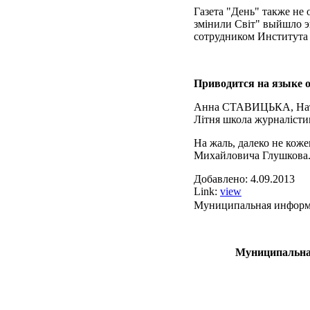
Газета "День" также не
змiнили Свiт" выйшло 
сотрудником Института
Приводится на языке 
Анна СТАВИЦЬКА, На
Лiтня школа журналiсти
На жаль, далеко не коже
Михайловича Глушкова. 2
Добавлено:
4.09.2013
Link:
view
Муниципальная информа
Муниципальная инфо
развитию ( 