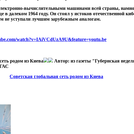
электронно-вычислительными машинами всей страны, намно
 в далеком 1964 году. Он стоял у истоков отечественной ки
ем не уступали лучшим зарубежным аналогам.
tube.com/watch?v=IAiVCdUzA9U&feature=youtu.be
сеть родом из Киева
Автор:
из газеты "Губернская недел
ОГАС
Советская глобальная сеть родом из Киева