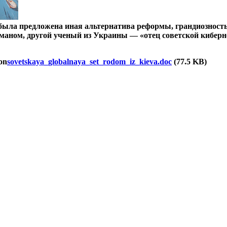
 была предложена иная альтернатива реформы, грандиозность
маном, другой ученый из Украины — «отец советской киберн
sovetskaya_globalnaya_set_rodom_iz_kieva.doc
(77.5 KB)