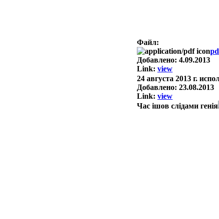
( Аналит
на осно
Файл:
pd
Добавлено:
4.09.2013
Link:
view
24 августа 2013 г. исп
Добавлено:
23.08.2013
Link:
view
Час ішов слідами генія