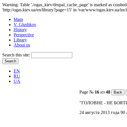
Warning: Table './ogas_kiev/drupal_cache_page' is marked as crash
'http://ogas.kiev.ua/en/library?page=15' in /var/www/ogas.kiev.ua/inc
Main
V. Glushkov
History
Perspective
Library
About us
Search this site:
EN
RU
UA
Page №
16
из
48
"ГОЛОВНЕ - НЕ БОЯТ
24 августа 2013 года 9