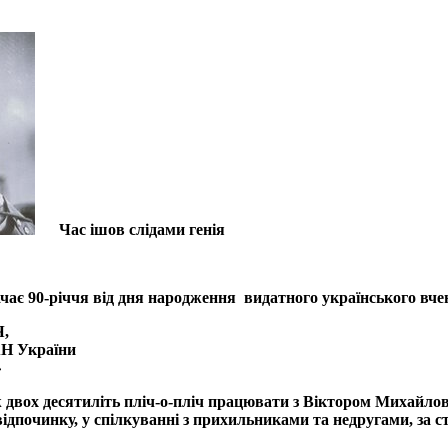
Час ішов слідами генія
начає 90-річчя від дня народження видатного українського вч
,
АН України
»
двох десятиліть пліч-о-пліч працювати з Віктором Михайлови
відпочинку, у спілкуванні з прихильниками та недругами, за ст