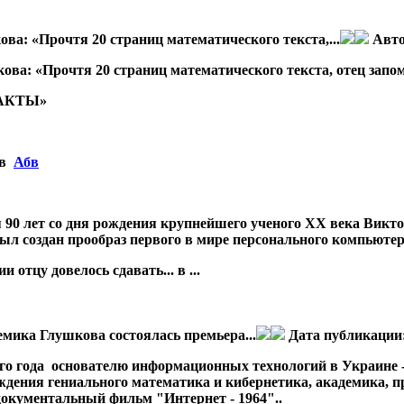
ва: «Прочтя 20 страниц математического текста,...
Авт
ва: «Прочтя 20 страниц математического текста, отец запом
ФАКТЫ»
бв
Абв
я 90 лет со дня рождения крупнейшего ученого ХХ века Викт
 был создан прообраз первого в мире персонального компьюте
 отцу довелось сдавать... в ...
мика Глушкова состоялась премьера...
Дата публикации
 года основателю информационных технологий в Украине - 
ждения гениального математика и кибернетика, академика,
документальный фильм "Интернет - 1964"..