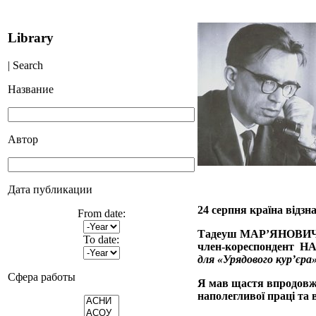
Library
| Search
Название
Автор
Дата публикации
24 серпня країна відз
From date:
Тадеуш МАР’ЯНОВИЧ
To date:
член-кореспондент Н
для «Урядового кур’єра
Сфера работы
Я мав щастя впродовж 
наполегливої праці та 