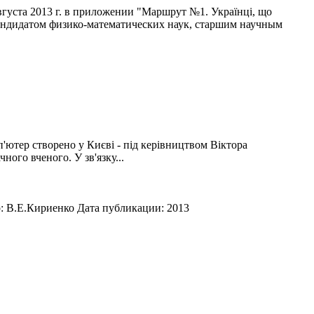
густа 2013 г. в приложении "Маршрут №1. Українцi, що
андидатом физико-математических наук, старшим научным
'ютер створено у Києвi - пiд керiвництвом Вiктора
ого вченого. У зв'язку...
р:
В.Е.Кириенко
Дата публикации:
2013