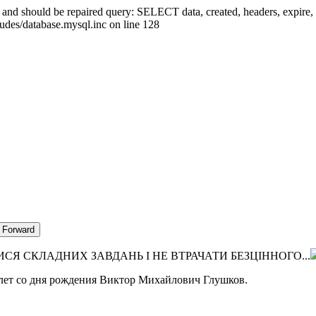
ed and should be repaired query: SELECT data, created, headers, exp
ludes/database.mysql.inc on line 128
ИСЯ СКЛАДНИХ ЗАВДАНЬ I НЕ ВТРАЧАТИ БЕЗЦIННОГО...
0 лет со дня рождения Виктор Михайлович Глушков.