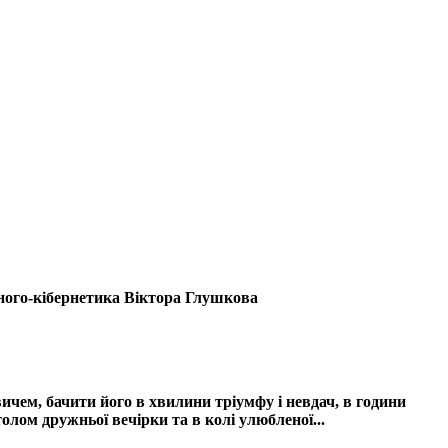
еного-кібернетика Віктора Глушкова
чем, бачити його в хвилини тріумфу і невдач, в години
олом дружньої вечірки та в колі улюбленої...