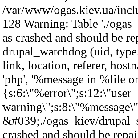
/var/www/ogas.kiev.ua/incl
128 Warning: Table './ogas
as crashed and should be 
drupal_watchdog (uid, type,
link, location, referer, ho
'php', '%message in %file on 
{s:6:\"%error\";s:12:\"user
warning\";s:8:\"%message\"
&#039;./ogas_kiev/drupal_
crashed and should be rep