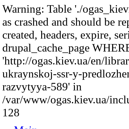
Warning: Table './ogas_kie
as crashed and should be r
created, headers, expire, s
drupal_cache_page WHERE
'http://ogas.kiev.ua/en/lib
ukraynskoj-ssr-y-predlozhe
razvytyya-589' in
/var/www/ogas.kiev.ua/incl
128