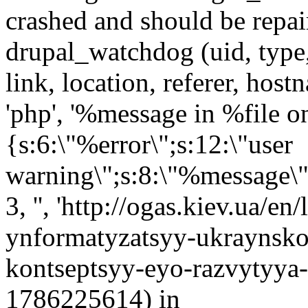
crashed and should be rep
drupal_watchdog (uid, type,
link, location, referer, ho
'php', '%message in %file on 
{s:6:\"%error\";s:12:\"user
warning\";s:8:\"%message\";s
3, '', 'http://ogas.kiev.ua/en
ynformatyzatsyy-ukraynsko
kontseptsyy-eyo-razvytyya-58
1786225614) in