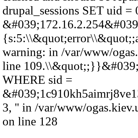
drupal_sessions SET uid = 
&#039;172.16.2.254&#039;,
{s:5:\\&quot;error\\&quot;;
warning: in /var/www/ogas.
line 109.\\&quot;;}}&#039
WHERE sid =
&#039;1c910kh5aimrj8ve135r
3, '' in /var/www/ogas.kiev
on line 128