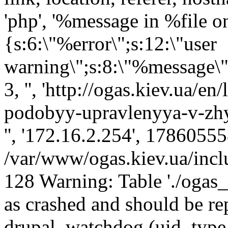
'php', '%message in %file on 
{s:6:\"%error\";s:12:\"user
warning\";s:8:\"%message\";s
3, '', 'http://ogas.kiev.ua/e
podobyy-upravlenyya-v-zh
'', '172.16.2.254', 17860555
/var/www/ogas.kiev.ua/incl
128 Warning: Table './ogas
as crashed and should be 
drupal_watchdog (uid, type,