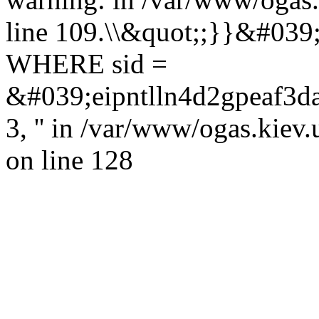
line 109.\\&quot;;}}&#039
WHERE sid =
&#039;eipntlln4d2gpeaf3da3h
3, '' in /var/www/ogas.kiev
on line 128