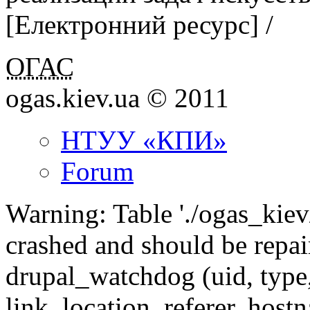
[Електронний ресурс] /
ОГАС
ogas.kiev.ua © 2011
НТУУ «КПИ»
Forum
Warning: Table './ogas_kie
crashed and should be rep
drupal_watchdog (uid, type,
link, location, referer, ho