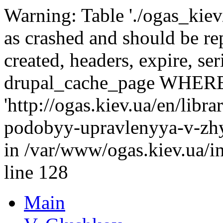
Warning: Table './ogas_kie
as crashed and should be r
created, headers, expire, s
drupal_cache_page WHERE
'http://ogas.kiev.ua/en/lib
podobyy-upravlenyya-v-zh
in /var/www/ogas.kiev.ua/i
line 128
Main