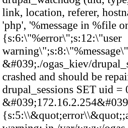
link, location, referer, ho
'php', '%message in %file on 
{s:6:\"%error\";s:12:\"user
warning\";s:8:\"%message\"
&#039;./ogas_kiev/drupal_
crashed and should be rep
drupal_sessions SET uid = 
&#039;172.16.2.254&#039;,
{s:5:\\&quot;error\\&quot;;
warning: in /var/www/ogas.